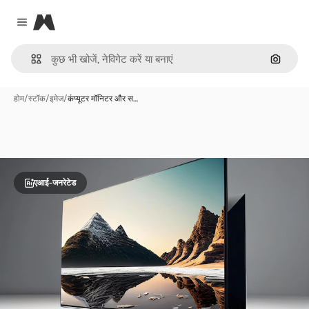
Magnific
Close menu
इमेज से ख
होम
/
स्टॉक
/
इमेज
/
कंप्यूटर मॉनिटर और स…
एआई-जनरेटेड