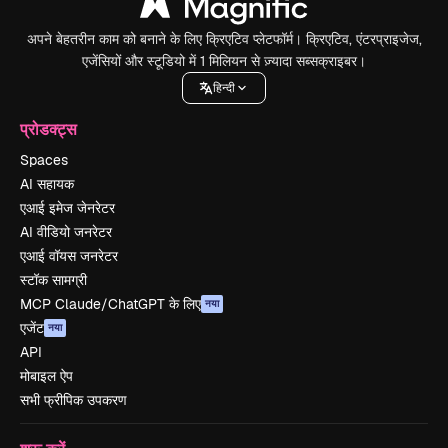
अपने बेहतरीन काम को बनाने के लिए क्रिएटिव प्लेटफॉर्म। क्रिएटिव, एंटरप्राइजेज,
एजेंसियों और स्टूडियो में 1 मिलियन से ज़्यादा सब्सक्राइबर।
हिन्दी
प्रोडक्ट्स
Spaces
AI सहायक
एआई इमेज जेनरेटर
AI वीडियो जनरेटर
एआई वॉयस जनरेटर
स्टॉक सामग्री
MCP Claude/ChatGPT के लिए
नया
एजेंट
नया
API
मोबाइल ऐप
सभी फ्रीपिक उपकरण