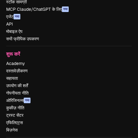
स्टॉक सामग्री
MCP Claude/ChatGPT के लिए
नया
एजेंट
नया
API
मोबाइल ऐप
सभी फ्रीपिक उपकरण
शुरू करें
Academy
दस्तावेज़ीकरण
सहायता
उपयोग की शर्तें
गोपनीयता नीति
ओरिजिनल्स
नया
कुकीज़ नीति
ट्रस्ट सेंटर
एफिलिएट्स
बिज़नेस