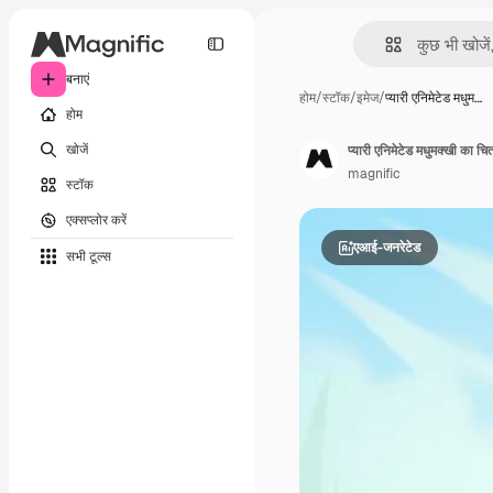
बनाएं
होम
/
स्टॉक
/
इमेज
/
प्यारी एनिमेटेड मधुम…
होम
खोजें
प्यारी एनिमेटेड मधुमक्खी का चित
magnific
स्टॉक
एक्सप्लोर करें
एआई-जनरेटेड
सभी टूल्‍स