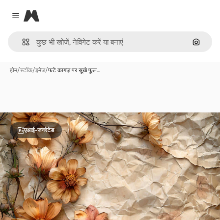
Magnific
Close menu
इमेज से ख
होम
/
स्टॉक
/
इमेज
/
फटे कागज़ पर सूखे फूल…
एआई-जनरेटेड