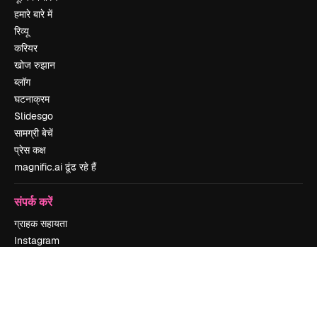
हमारे बारे में
रिव्यू
करियर
खोज रुझान
ब्लॉग
घटनाक्रम
Slidesgo
सामग्री बेचें
प्रेस कक्ष
magnific.ai ढूंढ रहे हैं
संपर्क करें
ग्राहक सहायता
Instagram
YouTube
LinkedIn
TikTok
Discord