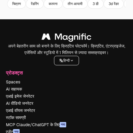
चित्रण
रेंडरिंग
कल्पना
तीन आयामी
3 डी
3d रेंडर
3d
अपने बेहतरीन काम को बनाने के लिए क्रिएटिव प्लेटफॉर्म। क्रिएटिव, एंटरप्राइजेज,
एजेंसियों और स्टूडियो में 1 मिलियन से ज़्यादा सब्सक्राइबर।
हिन्दी
प्रोडक्ट्स
Spaces
AI सहायक
एआई इमेज जेनरेटर
AI वीडियो जनरेटर
एआई वॉयस जनरेटर
स्टॉक सामग्री
MCP Claude/ChatGPT के लिए
नया
एजेंट
नया