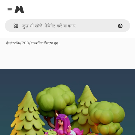
Magnific
Close menu
इमेज से ख
होम
/
स्टॉक
/
PSD
/
काल्पनिक चित्रण दृश्…