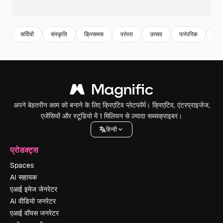
सर्दियों
संस्कृति
क्रिसमस
परंपरा
उत्सव
पारंपरिक
मौस
अपने बेहतरीन काम को बनाने के लिए क्रिएटिव प्लेटफॉर्म। क्रिएटिव, एंटरप्राइजेज,
एजेंसियों और स्टूडियो में 1 मिलियन से ज़्यादा सब्सक्राइबर।
हिन्दी
प्रोडक्ट्स
Spaces
AI सहायक
एआई इमेज जेनरेटर
AI वीडियो जनरेटर
एआई वॉयस जनरेटर