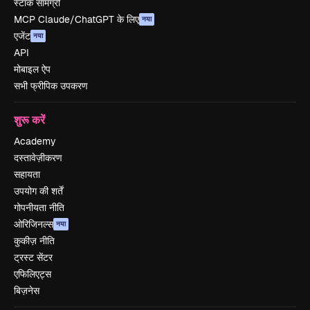
स्टॉक सामग्री
MCP Claude/ChatGPT के लिए
नया
एजेंट
नया
API
मोबाइल ऐप
सभी फ्रीपिक उपकरण
शुरू करें
Academy
दस्तावेज़ीकरण
सहायता
उपयोग की शर्तें
गोपनीयता नीति
ओरिजिनल्स
नया
कुकीज़ नीति
ट्रस्ट सेंटर
एफिलिएट्स
बिज़नेस