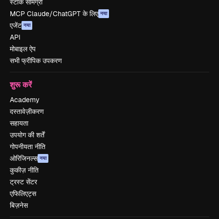
स्टॉक सामग्री
MCP Claude/ChatGPT के लिए
नया
एजेंट
नया
API
मोबाइल ऐप
सभी फ्रीपिक उपकरण
शुरू करें
Academy
दस्तावेज़ीकरण
सहायता
उपयोग की शर्तें
गोपनीयता नीति
ओरिजिनल्स
नया
कुकीज़ नीति
ट्रस्ट सेंटर
एफिलिएट्स
बिज़नेस