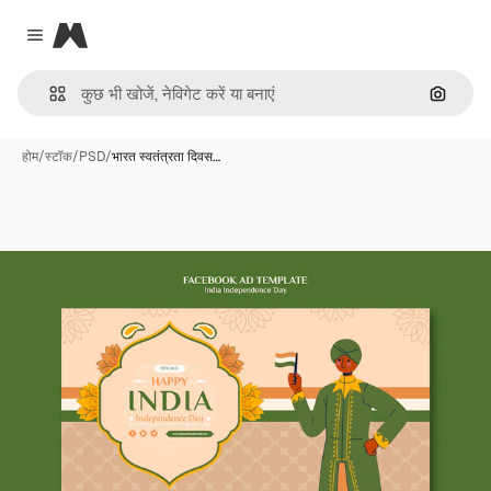
Magnific
Close menu
इमेज से ख
होम
/
स्टॉक
/
PSD
/
भारत स्वतंत्रता दिवस…