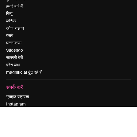
हमारे बारे में
रिव्यू
करियर
खोज रुझान
ब्लॉग
घटनाक्रम
Slidesgo
सामग्री बेचें
प्रेस कक्ष
magnific.ai ढूंढ रहे हैं
संपर्क करें
ग्राहक सहायता
Instagram
YouTube
LinkedIn
TikTok
Discord