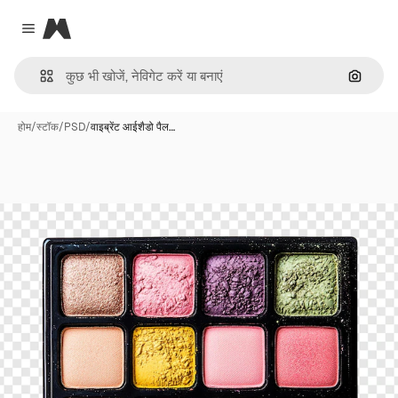
Magnific
Close menu
इमेज से ख
होम
/
स्टॉक
/
PSD
/
वाइब्रेंट आईशैडो पैल…