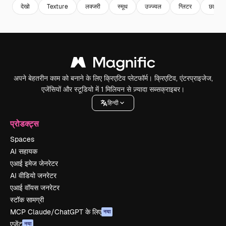
देखो
Texture
लक्जरी
स्मूथ
उज्ज्वल
ग्लिटर
छाया
अपने बेहतरीन काम को बनाने के लिए क्रिएटिव प्लेटफॉर्म। क्रिएटिव, एंटरप्राइजेज,
एजेंसियों और स्टूडियो में 1 मिलियन से ज़्यादा सब्सक्राइबर।
हिन्दी
प्रोडक्ट्स
Spaces
AI सहायक
एआई इमेज जेनरेटर
AI वीडियो जनरेटर
एआई वॉयस जनरेटर
स्टॉक सामग्री
MCP Claude/ChatGPT के लिए
नया
एजेंट
नया