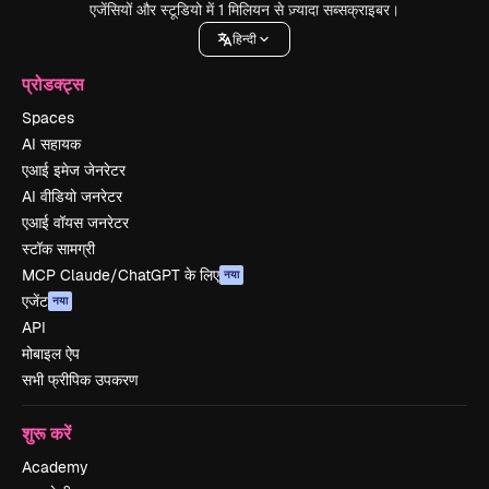
एजेंसियों और स्टूडियो में 1 मिलियन से ज़्यादा सब्सक्राइबर।
हिन्दी
प्रोडक्ट्स
Spaces
AI सहायक
एआई इमेज जेनरेटर
AI वीडियो जनरेटर
एआई वॉयस जनरेटर
स्टॉक सामग्री
MCP Claude/ChatGPT के लिए
नया
एजेंट
नया
API
मोबाइल ऐप
सभी फ्रीपिक उपकरण
शुरू करें
Academy