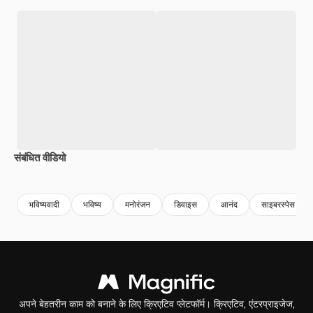
संबंधित वीडियो
Premium
Premium
Premium
Premium
AI द्वारा जनरेट
भविष्यवादी
भविष्य
मनोरंजन
डिवाइस
आनंद
साइबरस्पेस
अपने बेहतरीन काम को बनाने के लिए क्रिएटिव प्लेटफॉर्म। क्रिएटिव, एंटरप्राइजेज,