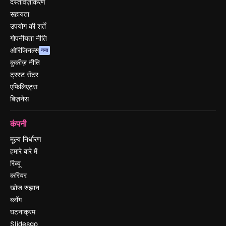
दस्तावेज़ीकरण
सहायता
उपयोग की शर्तें
गोपनीयता नीति
ओरिजिनल्स
नया
कुकीज़ नीति
ट्रस्ट सेंटर
एफिलिएट्स
बिज़नेस
कंपनी
मूल्य निर्धारण
हमारे बारे में
रिव्यू
करियर
खोज रुझान
ब्लॉग
घटनाक्रम
Slidesgo