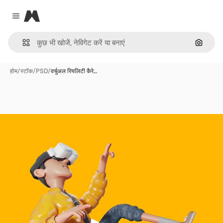
Magnific
Close menu
इमेज से ख
होम
/
स्टॉक
/
PSD
/
वर्चुअल रियलिटी कैरे…