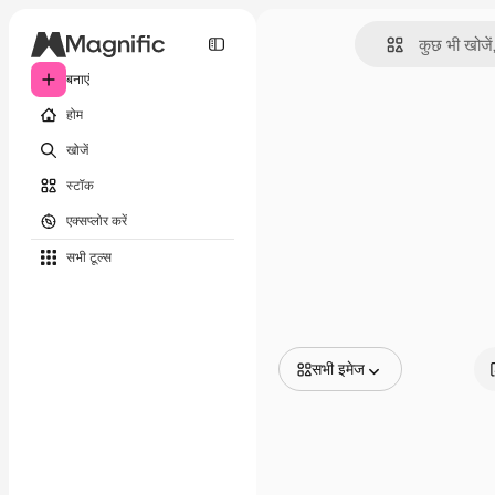
बनाएं
होम
खोजें
स्टॉक
एक्सप्लोर करें
सभी टूल्‍स
सभी इमेज
सभी इमेज
वेक्टर
चित्रण
फोटो
PSD
टेम्पलेट