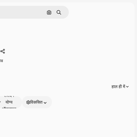
इमेज से खोजें
खोजें
साझा करें
ोड
हाल ही में
संपादन
योग्य
विकसित
ऑनलाइन