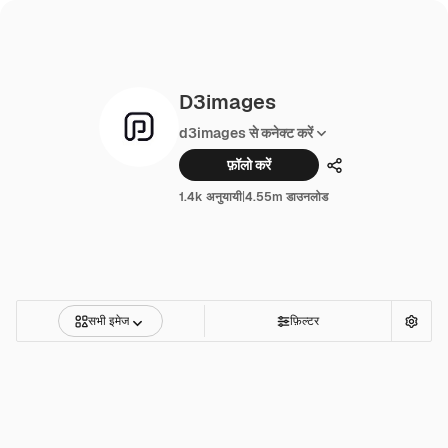
D3images
d3images से कनेक्ट करें
फ़ॉलो करें
साझा करें
1.4k अनुयायी
|
4.55m डाउनलोड
सभी इमेज
फ़िल्टर