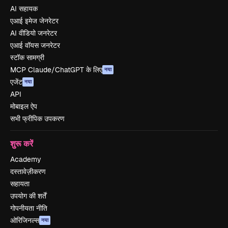
AI सहायक
एआई इमेज जेनरेटर
AI वीडियो जनरेटर
एआई वॉयस जनरेटर
स्टॉक सामग्री
MCP Claude/ChatGPT के लिए
नया
एजेंट
नया
API
मोबाइल ऐप
सभी फ्रीपिक उपकरण
शुरू करें
Academy
दस्तावेज़ीकरण
सहायता
उपयोग की शर्तें
गोपनीयता नीति
ओरिजिनल्स
नया