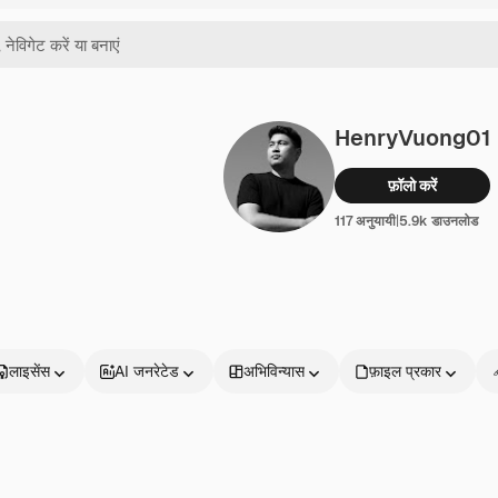
HenryVuong01
फ़ॉलो करें
117 अनुयायी
|
5.9k डाउनलोड
लाइसेंस
AI जनरेटेड
अभिविन्यास
फ़ाइल प्रकार