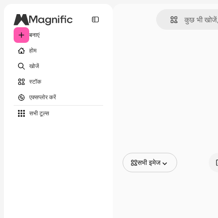
बनाएं
होम
खोजें
स्टॉक
एक्सप्लोर करें
सभी टूल्‍स
सभी इमेज
सभी इमेज
वेक्टर
चित्रण
फोटो
PSD
टेम्पलेट