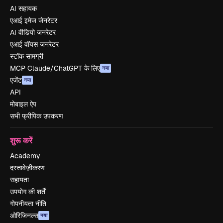
AI सहायक
एआई इमेज जेनरेटर
AI वीडियो जनरेटर
एआई वॉयस जनरेटर
स्टॉक सामग्री
MCP Claude/ChatGPT के लिए
नया
एजेंट
नया
API
मोबाइल ऐप
सभी फ्रीपिक उपकरण
शुरू करें
Academy
दस्तावेज़ीकरण
सहायता
उपयोग की शर्तें
गोपनीयता नीति
ओरिजिनल्स
नया