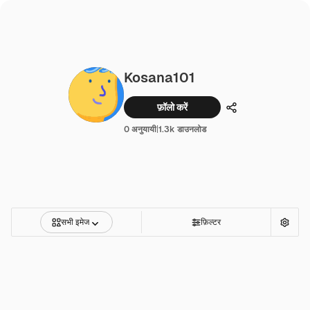
Kosana101
फ़ॉलो करें
साझा करें
0 अनुयायी
|
1.3k डाउनलोड
सभी इमेज
फ़िल्टर