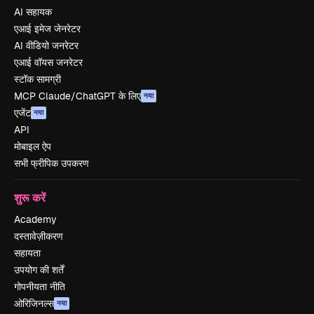
AI सहायक
एआई इमेज जेनरेटर
AI वीडियो जनरेटर
एआई वॉयस जनरेटर
स्टॉक सामग्री
MCP Claude/ChatGPT के लिए
नया
एजेंट
नया
API
मोबाइल ऐप
सभी फ्रीपिक उपकरण
शुरू करें
Academy
दस्तावेज़ीकरण
सहायता
उपयोग की शर्तें
गोपनीयता नीति
ओरिजिनल्स
नया