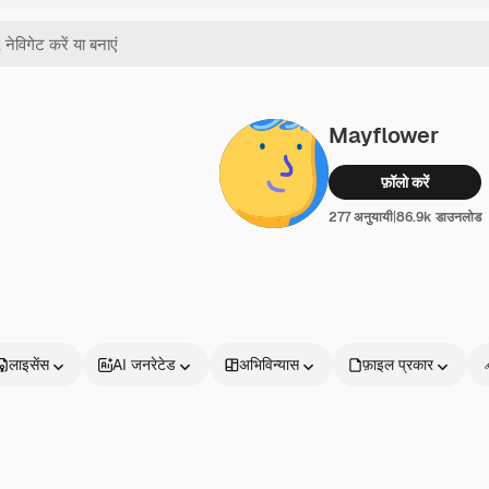
Mayflower
फ़ॉलो करें
277 अनुयायी
|
86.9k डाउनलोड
लाइसेंस
AI जनरेटेड
अभिविन्यास
फ़ाइल प्रकार