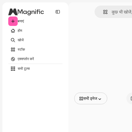
बनाएं
होम
खोजें
स्टॉक
एक्सप्लोर करें
सभी टूल्‍स
सभी इमेज
सभी इमेज
वेक्टर
चित्रण
फोटो
PSD
टेम्पलेट