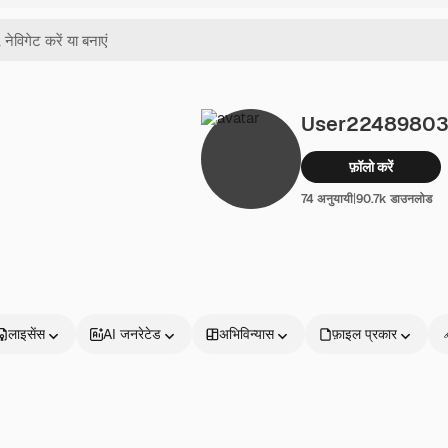
User2248980
फ़ॉलो करें
74 अनुयायी
|
90.7k डाउनलोड
लाइसेंस
AI जनरेटेड
अभिविन्यास
फ़ाइल प्रकार