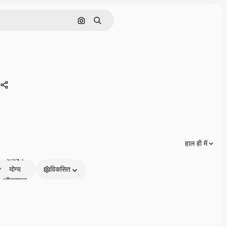
इमेज से खोजें
खोजें
3
साझा करें
हाल ही में
संपादन
योग्य
विकसित
ऑनलाइन