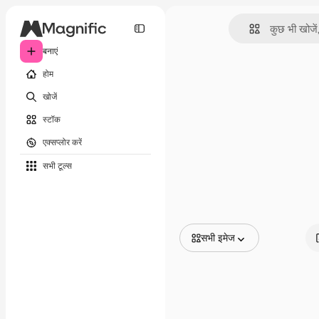
बनाएं
होम
खोजें
स्टॉक
एक्सप्लोर करें
सभी टूल्‍स
सभी इमेज
सभी इमेज
वेक्टर
चित्रण
फोटो
PSD
टेम्पलेट