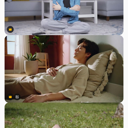
Premium
Premium
Premium
Premium
AI द्वारा जनरेट किया गया