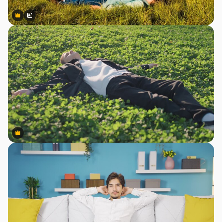
Premium
Premium
AI द्वारा जनरेट किया गया
Premium
Premium