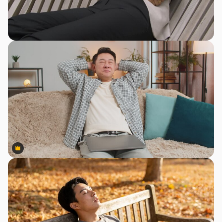
Premium
Premium