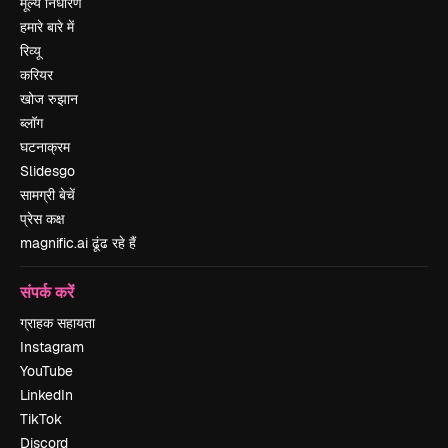
मूल्य निर्धारण
हमारे बारे में
रिव्यू
करियर
खोज रुझान
ब्लॉग
घटनाक्रम
Slidesgo
सामग्री बेचें
प्रेस कक्ष
magnific.ai ढूंढ रहे हैं
संपर्क करें
ग्राहक सहायता
Instagram
YouTube
LinkedIn
TikTok
Discord