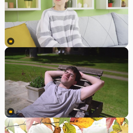
Premium
Premium
Premium
Premium