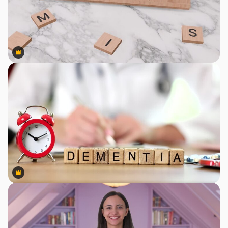
Premium
Premium
Premium
Premium