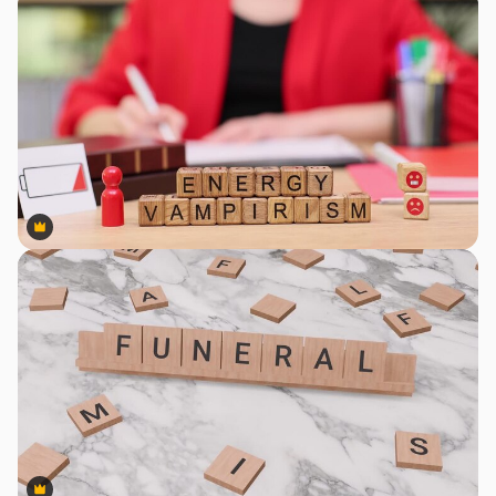
Premium
Premium