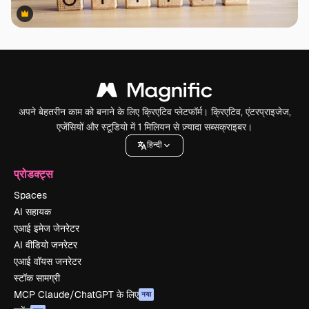
Premium
Premium
अपने बेहतरीन काम को बनाने के लिए क्रिएटिव प्लेटफॉर्म। क्रिएटिव, एंटरप्राइजेज,
एजेंसियों और स्टूडियो में 1 मिलियन से ज़्यादा सब्सक्राइबर।
हिन्दी
प्रोडक्ट्स
Spaces
AI सहायक
एआई इमेज जेनरेटर
AI वीडियो जनरेटर
एआई वॉयस जनरेटर
स्टॉक सामग्री
MCP Claude/ChatGPT के लिए
नया