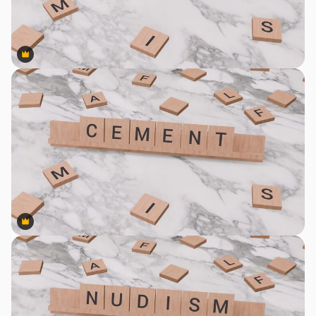
Premium
Premium
Premium
Premium