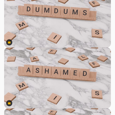
Premium
Premium
Premium
Premium