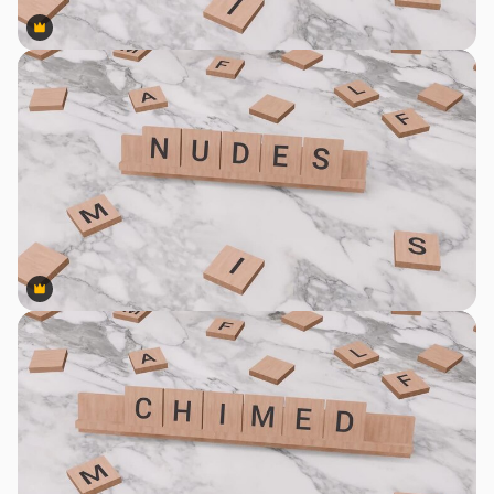
Premium
Premium
Premium
Premium