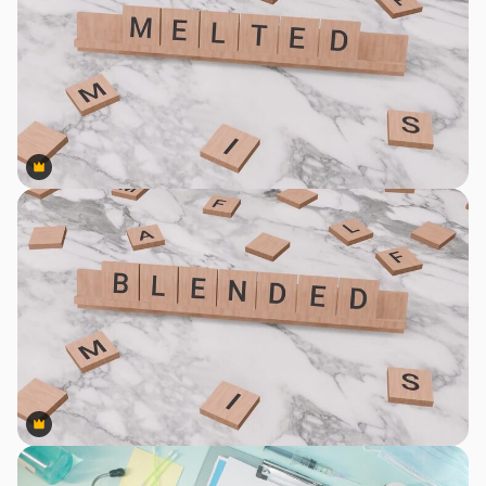
Premium
Premium
Premium
Premium