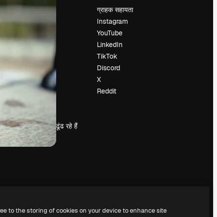
मूल्य निर्धारण
ग्राहक सहायता
हमारे बारे में
Instagram
रिव्यू
YouTube
करियर
LinkedIn
खोज रुझान
TikTok
ब्लॉग
Discord
घटनाक्रम
X
Slidesgo
Reddit
सामग्री बेचें
प्रेस कक्ष
magnific.ai ढूंढ रहे हैं
ree to the storing of cookies on your device to enhance site