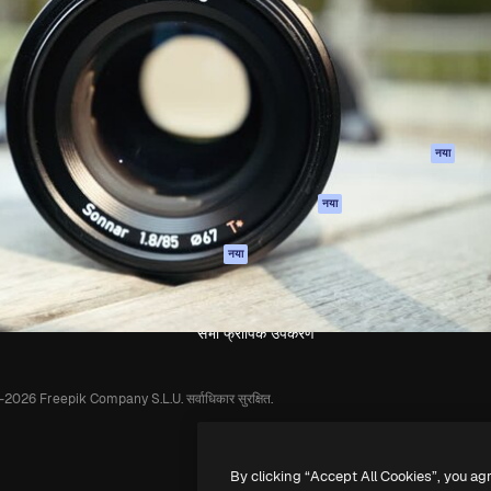
 बनाने के लिए क्रिएटिव प्लेटफॉर्म।
Spaces
Academy
ेज, एजेंसियों और स्टूडियो में 1
AI सहायक
दस्तावेज़ीकरण
ब्सक्राइबर।
एआई इमेज जेनरेटर
सहायता
AI वीडियो जनरेटर
उपयोग की शर्तें
एआई वॉयस जनरेटर
गोपनीयता नीति
स्टॉक सामग्री
ओरिजिनल्स
नया
MCP
कुकीज़ नीति
Claude/ChatGPT
नया
ट्रस्ट सेंटर
के लिए
एफिलिएट्स
एजेंट
नया
बिज़नेस
API
मोबाइल ऐप
सभी फ्रीपिक उपकरण
-
2026
Freepik Company S.L.U.
सर्वाधिकार सुरक्षित
.
By clicking “Accept All Cookies”, you ag