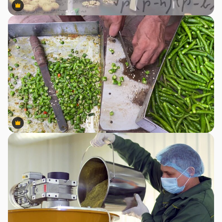
Premium
Premium
Premium
Premium