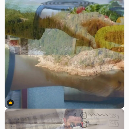
Premium
Premium