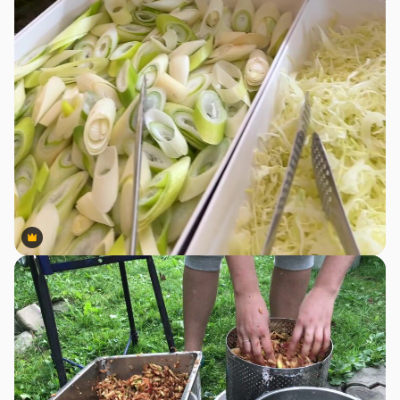
Premium
Premium