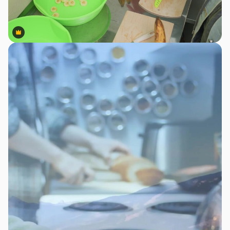
Premium
Premium