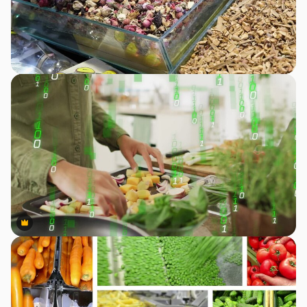
Premium
Premium