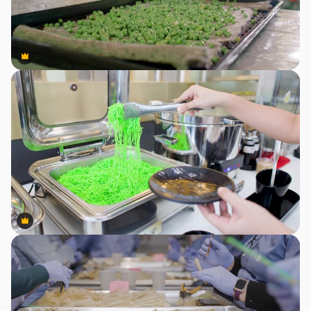
Premium
Premium
Premium
Premium