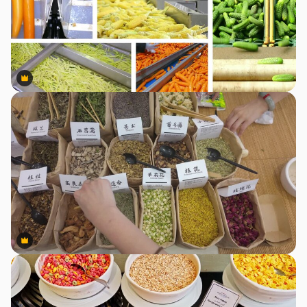
Premium
Premium
Premium
Premium