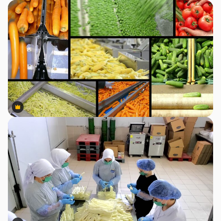
Premium
Premium