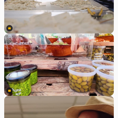
Premium
Premium
Premium
Premium