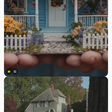
Premium
Premium
AI द्वारा जनरेट किया गया