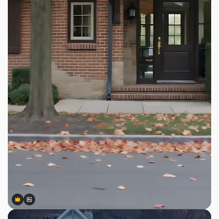
Premium
Premium
AI द्वारा जनरेट किया गया