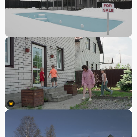
Premium
Premium