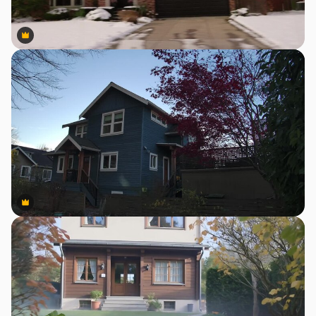
Premium
Premium
Premium
Premium