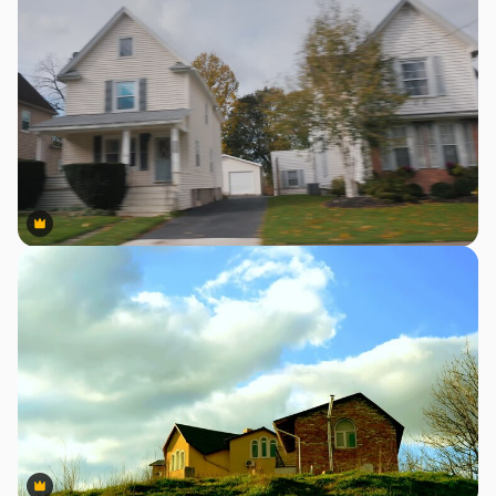
Premium
Premium
Premium
Premium