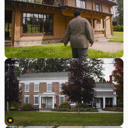
Premium
Premium