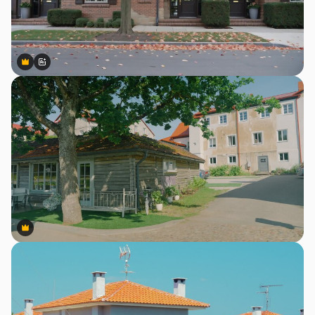
Premium
Premium
AI द्वारा जनरेट किया गया
Premium
Premium