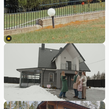
Premium
Premium