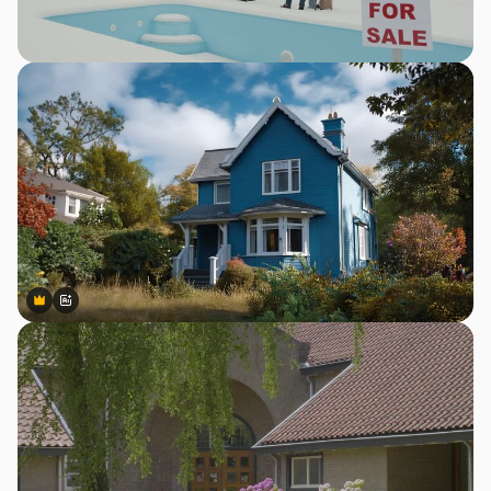
Premium
Premium
AI द्वारा जनरेट किया गया