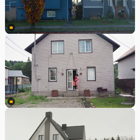
Premium
Premium
Premium
Premium