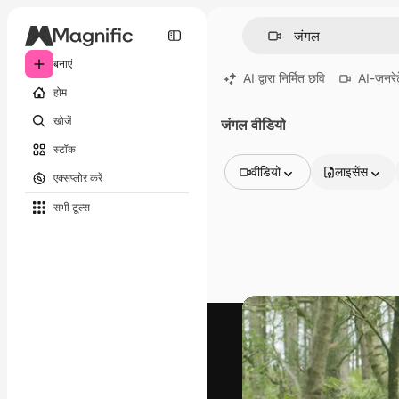
बनाएं
AI द्वारा निर्मित छवि
AI-जनरेट
होम
खोजें
जंगल वीडियो
स्टॉक
वीडियो
लाइसेंस
एक्सप्लोर करें
सभी इमेज
सभी टूल्‍स
वेक्टर
चित्रण
फोटो
PSD
टेम्पलेट
मॉकअप
वीडियो
फ़ुटेज
मोशन ग्राफ़िक्स
वीडियो टेम्पलेट्स
आइकन
3D मॉडल
फ़ॉन्ट