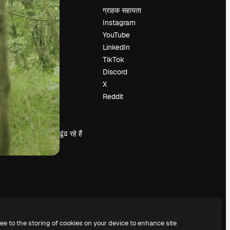
मूल्य निर्धारण
ग्राहक सहायता
हमारे बारे में
Instagram
रिव्यू
YouTube
करियर
LinkedIn
खोज रुझान
TikTok
ब्लॉग
Discord
घटनाक्रम
X
Slidesgo
Reddit
सामग्री बेचें
प्रेस कक्ष
magnific.ai ढूंढ रहे हैं
ree to the storing of cookies on your device to enhance site