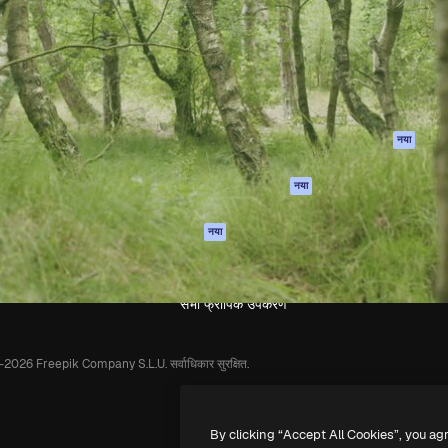
 बनाने के लिए क्रिएटिव प्लेटफॉर्म।
Spaces
Academy
ेज, एजेंसियों और स्टूडियो में 1
AI सहायक
दस्तावेज़ीकरण
ब्सक्राइबर।
एआई इमेज जेनरेटर
सहायता
AI वीडियो जनरेटर
उपयोग की शर्तें
एआई वॉयस जनरेटर
गोपनीयता नीति
स्टॉक सामग्री
ओरिजिनल्स
नया
MCP
कुकीज़ नीति
Claude/ChatGPT
नया
ट्रस्ट सेंटर
के लिए
एफिलिएट्स
एजेंट
नया
बिज़नेस
API
मोबाइल ऐप
सभी फ्रीपिक उपकरण
-
2026
Freepik Company S.L.U.
सर्वाधिकार सुरक्षित
.
By clicking “Accept All Cookies”, you ag