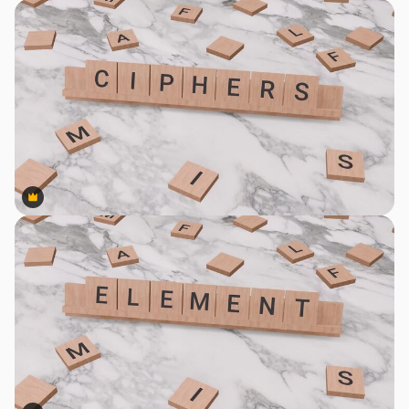
Premium
Premium