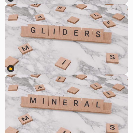
Premium
Premium
Premium
Premium