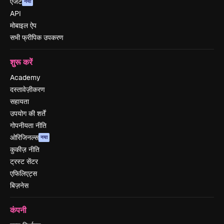
एजेंट
नया
API
मोबाइल ऐप
सभी फ्रीपिक उपकरण
शुरू करें
Academy
दस्तावेज़ीकरण
सहायता
उपयोग की शर्तें
गोपनीयता नीति
ओरिजिनल्स
नया
कुकीज़ नीति
ट्रस्ट सेंटर
एफिलिएट्स
बिज़नेस
कंपनी