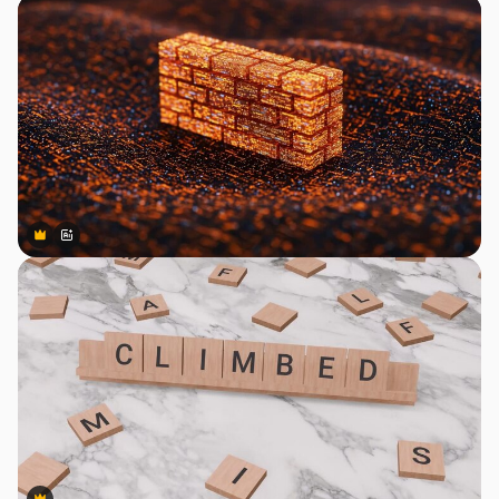
Premium
Premium
AI द्वारा जनरेट किया गया