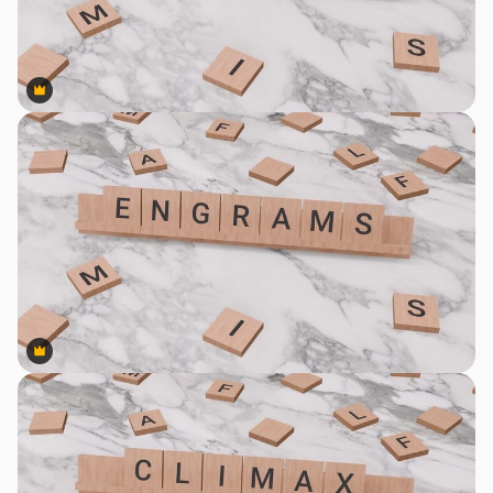
Premium
Premium
Premium
Premium