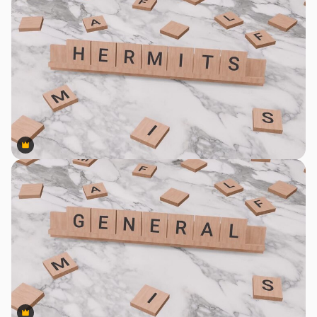
Premium
Premium