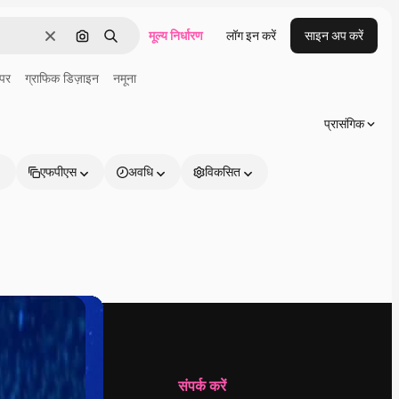
मूल्य निर्धारण
लॉग इन करें
साइन अप करें
साफ़
इमेज से खोजें
खोजें
ेपर
ग्राफिक डिज़ाइन
नमूना
प्रासंगिक
एफपीएस
अवधि
विकसित
कंपनी
संपर्क करें