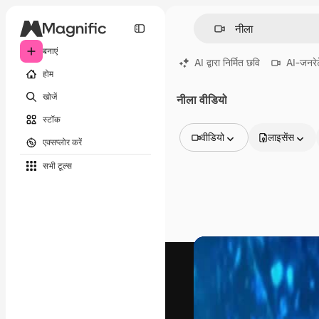
बनाएं
AI द्वारा निर्मित छवि
AI-जनरेट
होम
खोजें
नीला वीडियो
स्टॉक
वीडियो
लाइसेंस
एक्सप्लोर करें
सभी इमेज
सभी टूल्‍स
वेक्टर
चित्रण
फोटो
PSD
टेम्पलेट
मॉकअप
वीडियो
फ़ुटेज
मोशन ग्राफ़िक्स
वीडियो टेम्पलेट्स
आइकन
3D मॉडल
फ़ॉन्ट