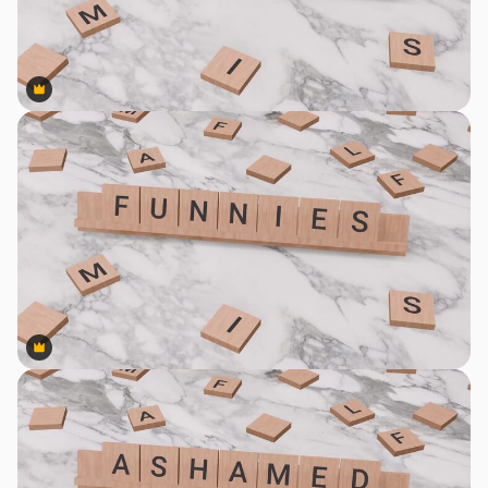
Premium
Premium
Premium
Premium