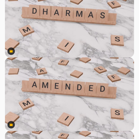
Premium
Premium
Premium
Premium