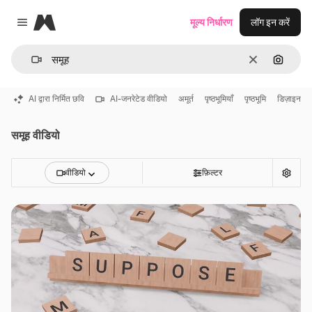
Magnific
मूल्य निर्धारण
लॉग इन करें
Close menu
साफ़
इमेज से ख
AI द्वारा निर्मित छवि
AI-जनरेटेड वीडियो
अमूर्त
पृष्ठभूमियाँ
पृष्ठभूमि
डिज़ाइन
समूह वीडियो
वीडियो
फ़िल्टर