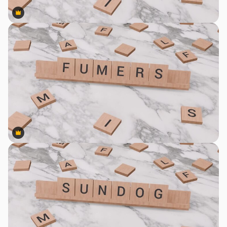
Premium
Premium
Premium
Premium