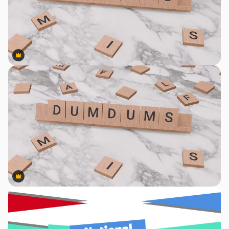
Premium
Premium
Premium
Premium