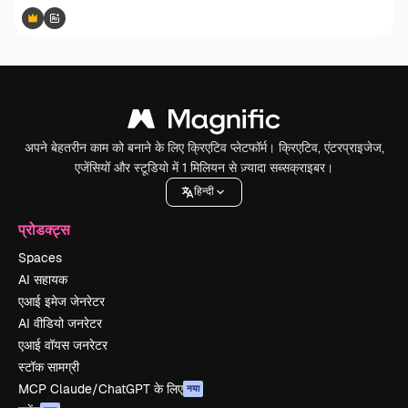
Premium
Premium
AI द्वारा जनरेट किया गया
अपने बेहतरीन काम को बनाने के लिए क्रिएटिव प्लेटफॉर्म। क्रिएटिव, एंटरप्राइजेज,
एजेंसियों और स्टूडियो में 1 मिलियन से ज़्यादा सब्सक्राइबर।
हिन्दी
प्रोडक्ट्स
Spaces
AI सहायक
एआई इमेज जेनरेटर
AI वीडियो जनरेटर
एआई वॉयस जनरेटर
स्टॉक सामग्री
MCP Claude/ChatGPT के लिए
नया