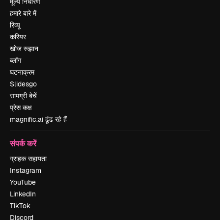
मूल्य निर्धारण
हमारे बारे में
रिव्यू
करियर
खोज रुझान
ब्लॉग
घटनाक्रम
Slidesgo
सामग्री बेचें
प्रेस कक्ष
magnific.ai ढूंढ रहे हैं
संपर्क करें
ग्राहक सहायता
Instagram
YouTube
LinkedIn
TikTok
Discord