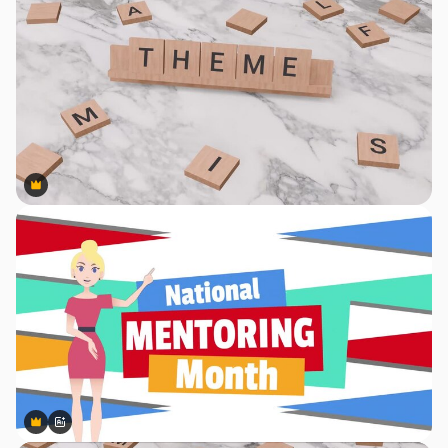
Premium
Premium
Premium
Premium
AI द्वारा जनरेट किया गया