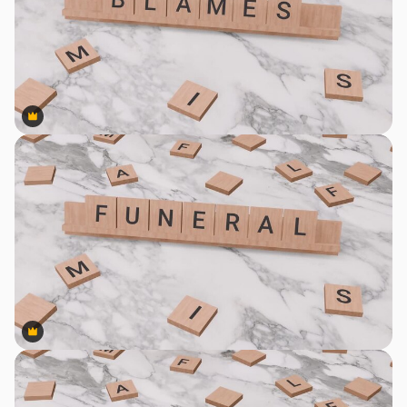
Premium
Premium
Premium
Premium