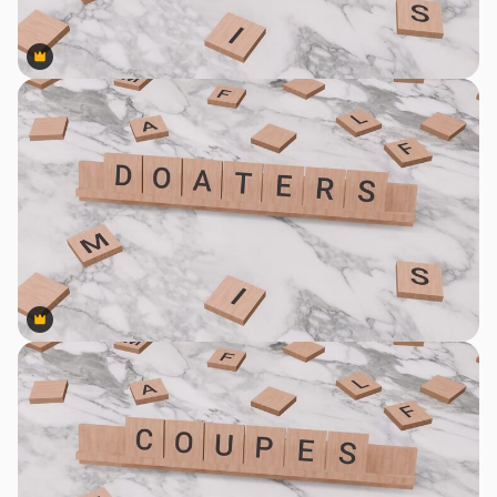
Premium
Premium
Premium
Premium