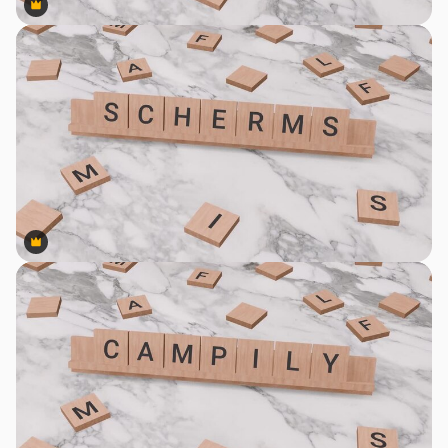
Premium
Premium
Premium
Premium