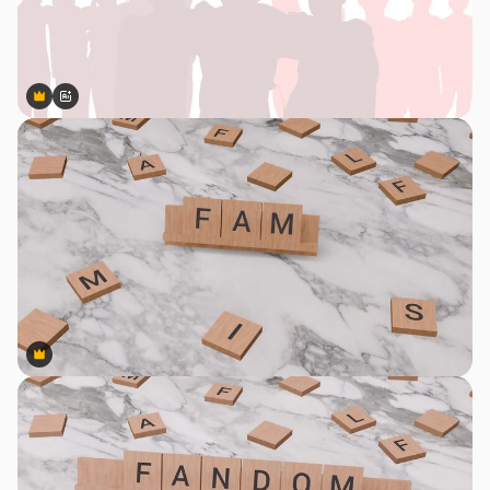
Premium
Premium
AI द्वारा जनरेट किया गया
Premium
Premium