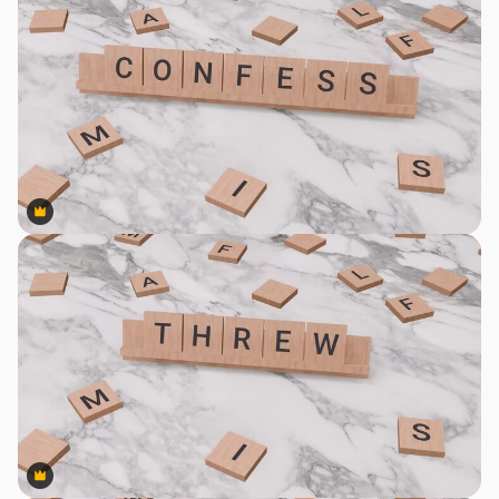
Premium
Premium
Premium
Premium