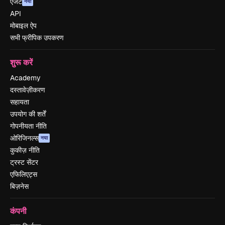
एजेंट
नया
API
मोबाइल ऐप
सभी फ्रीपिक उपकरण
शुरू करें
Academy
दस्तावेज़ीकरण
सहायता
उपयोग की शर्तें
गोपनीयता नीति
ओरिजिनल्स
नया
कुकीज़ नीति
ट्रस्ट सेंटर
एफिलिएट्स
बिज़नेस
कंपनी