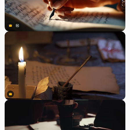
Premium
Premium
AI द्वारा जनरेट किया गया
Premium
Premium