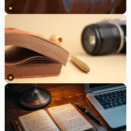
Premium
Premium
Premium
Premium