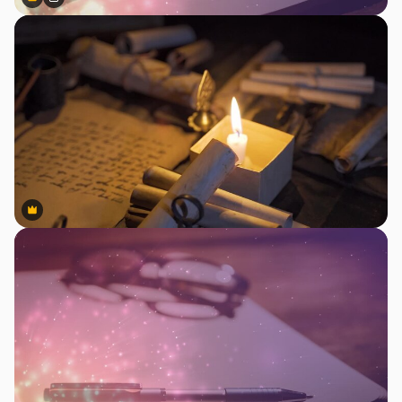
Premium
Premium
AI द्वारा जनरेट किया गया
Premium
Premium