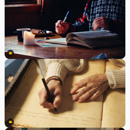
Premium
Premium
Premium
Premium