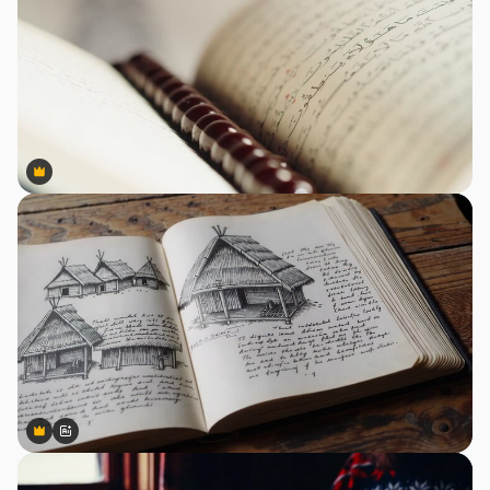
Premium
Premium
Premium
Premium
AI द्वारा जनरेट किया गया