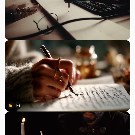
Premium
Premium
AI द्वारा जनरेट किया गया