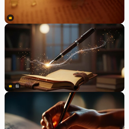
Premium
Premium
Premium
Premium
AI द्वारा जनरेट किया गया