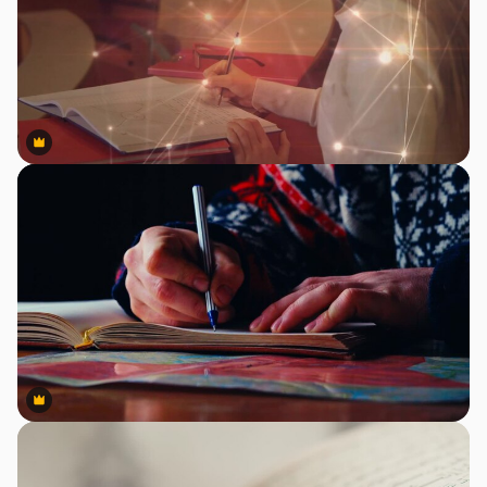
Premium
Premium
Premium
Premium