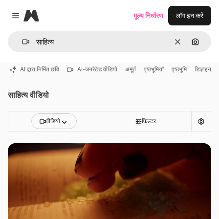
Magnific
मूल्य निर्धारण
लॉग इन करें
Close menu
साफ़
इमेज से ख
AI द्वारा निर्मित छवि
AI-जनरेटेड वीडियो
अमूर्त
पृष्ठभूमियाँ
पृष्ठभूमि
डिज़ाइन
साहित्य वीडियो
वीडियो
फ़िल्टर