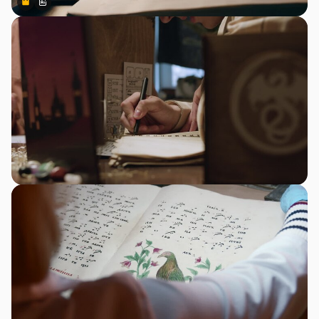
Premium
Premium
AI द्वारा जनरेट किया गया