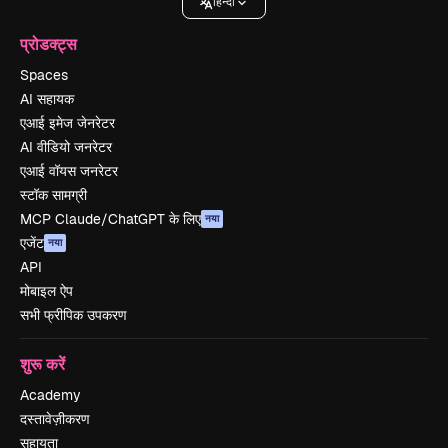
हिन्दी
प्रोडक्ट्स
Spaces
AI सहायक
एआई इमेज जेनरेटर
AI वीडियो जनरेटर
एआई वॉयस जनरेटर
स्टॉक सामग्री
MCP Claude/ChatGPT के लिए
नया
एजेंट
नया
API
मोबाइल ऐप
सभी फ्रीपिक उपकरण
शुरू करें
Academy
दस्तावेज़ीकरण
सहायता