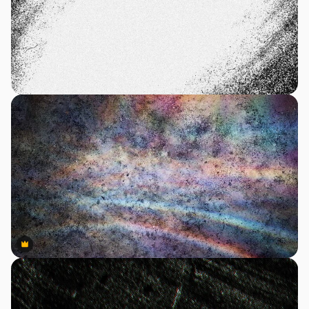
Premium
Premium