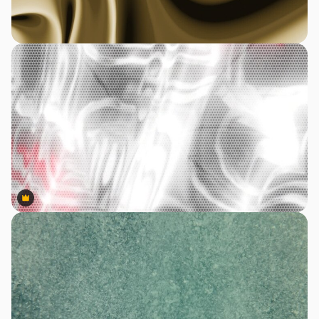
Premium
Premium