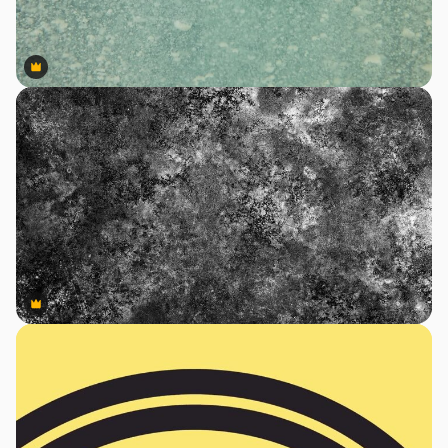
Premium
Premium
Premium
Premium