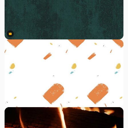
Premium
Premium