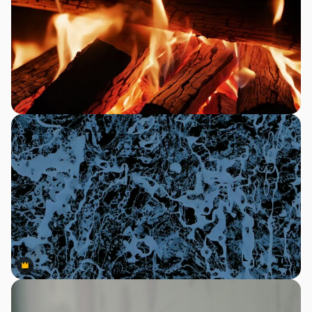
Premium
Premium