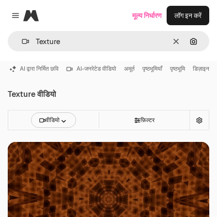
Magnific
मूल्य निर्धारण
लॉग इन करें
Close menu
साफ़
इमेज से ख
AI द्वारा निर्मित छवि
AI-जनरेटेड वीडियो
अमूर्त
पृष्ठभूमियाँ
पृष्ठभूमि
डिज़ाइन
Texture वीडियो
वीडियो
फ़िल्टर