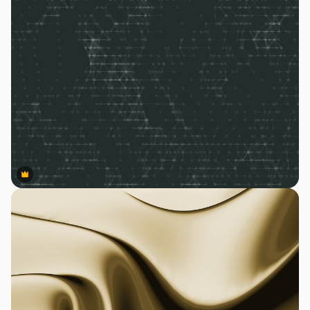
Premium
Premium