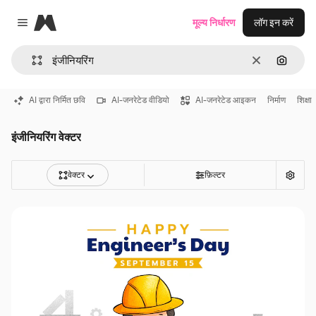
Magnific
मूल्य निर्धारण
लॉग इन करें
Close menu
साफ़
इमेज से ख
AI द्वारा निर्मित छवि
AI-जनरेटेड वीडियो
AI-जनरेटेड आइकन
निर्माण
शिक्षा
इंजीनियरिंग वेक्टर
वेक्टर
फ़िल्टर