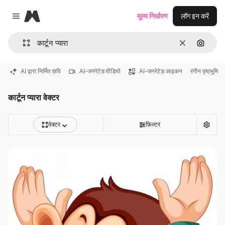
Magnific
मूल्य निर्धारण
लॉग इन करें
Close menu
साफ़
इमेज से ख
AI द्वारा निर्मित छवि
AI-जनरेटेड वीडियो
AI-जनरेटेड आइकन
रंगीन पृष्ठभूमि
कार्टून प्यारा वेक्टर
वेक्टर
फ़िल्टर