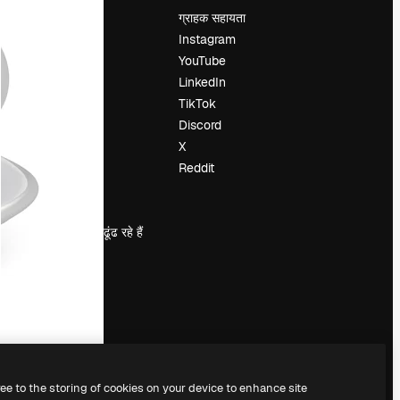
मूल्य निर्धारण
ग्राहक सहायता
हमारे बारे में
Instagram
रिव्यू
YouTube
करियर
LinkedIn
खोज रुझान
TikTok
ब्लॉग
Discord
घटनाक्रम
X
Slidesgo
Reddit
सामग्री बेचें
प्रेस कक्ष
magnific.ai ढूंढ रहे हैं
ree to the storing of cookies on your device to enhance site