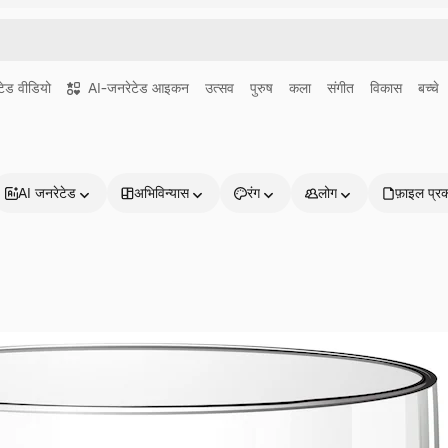
ेड वीडियो
AI-जनरेटेड आइकन
उत्सव
पुरुष
कला
संगीत
विकास
बच्चे
AI जनरेटेड
अभिविन्यास
रंग
लोग
फ़ाइल प्र
प्रोडक्ट्स
शुरू करें