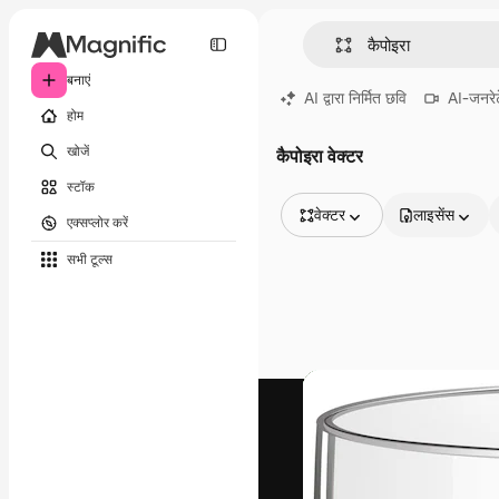
बनाएं
AI द्वारा निर्मित छवि
AI-जनरेट
होम
खोजें
कैपोइरा वेक्टर
स्टॉक
वेक्टर
लाइसेंस
एक्सप्लोर करें
सभी इमेज
सभी टूल्‍स
वेक्टर
चित्रण
फोटो
PSD
टेम्पलेट
मॉकअप
वीडियो
फ़ुटेज
मोशन ग्राफ़िक्स
वीडियो टेम्पलेट्स
आइकन
3D मॉडल
फ़ॉन्ट