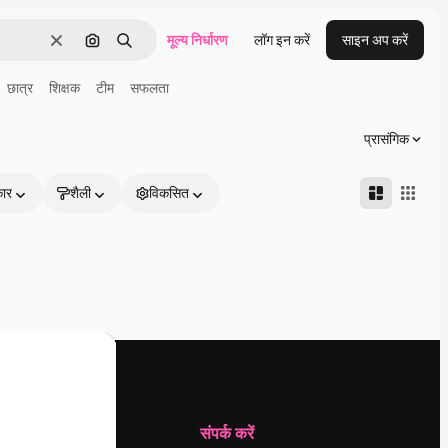
मूल्य निर्धारण
लॉग इन करें
साइन अप करें
साफ़
इमेज से खोजें
खोजें
छात्र
शिक्षक
टीम
सफलता
प्रासंगिक
कार
शैली
विकसित
कंपनी
संपर्क करें