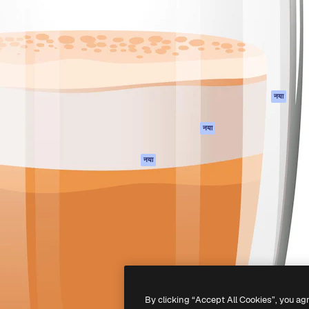
 बनाने के लिए क्रिएटिव प्लेटफॉर्म।
Spaces
Academy
ेज, एजेंसियों और स्टूडियो में 1
AI सहायक
दस्तावेज़ीकरण
ब्सक्राइबर।
एआई इमेज जेनरेटर
सहायता
AI वीडियो जनरेटर
उपयोग की शर्तें
एआई वॉयस जनरेटर
गोपनीयता नीति
स्टॉक सामग्री
ओरिजिनल्स
नया
MCP
कुकीज़ नीति
Claude/ChatGPT
नया
ट्रस्ट सेंटर
के लिए
एफिलिएट्स
एजेंट
नया
बिज़नेस
API
मोबाइल ऐप
सभी फ्रीपिक उपकरण
-
2026
Freepik Company S.L.U.
सर्वाधिकार सुरक्षित
.
By clicking “Accept All Cookies”, you ag