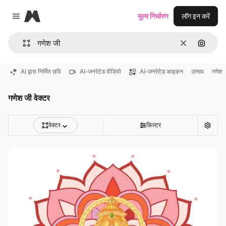
Magnific
मूल्य निर्धारण
लॉग इन करें
Close menu
साफ़
इमेज से ख
AI द्वारा निर्मित छवि
AI-जनरेटेड वीडियो
AI-जनरेटेड आइकन
उत्सव
गणेश
गणेश जी वेक्टर
वेक्टर
फ़िल्टर