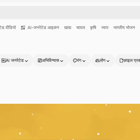
ेड वीडियो
AI-जनरेटेड आइकन
खाद्य
चावल
कृषि
ज्वार
भारतीय भोजन
AI जनरेटेड
अभिविन्यास
रंग
लोग
फ़ाइल प्र
प्रोडक्ट्स
शुरू करें