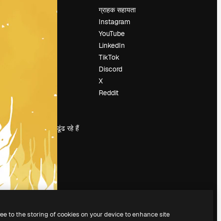
मूल्य निर्धारण
ग्राहक सहायता
हमारे बारे में
Instagram
रिव्यू
YouTube
करियर
LinkedIn
खोज रुझान
TikTok
ब्लॉग
Discord
घटनाक्रम
X
Slidesgo
Reddit
सामग्री बेचें
प्रेस कक्ष
magnific.ai ढूंढ रहे हैं
ree to the storing of cookies on your device to enhance site