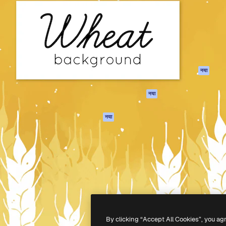
 बनाने के लिए क्रिएटिव प्लेटफॉर्म।
Spaces
Academy
ेज, एजेंसियों और स्टूडियो में 1
AI सहायक
दस्तावेज़ीकरण
ब्सक्राइबर।
एआई इमेज जेनरेटर
सहायता
AI वीडियो जनरेटर
उपयोग की शर्तें
एआई वॉयस जनरेटर
गोपनीयता नीति
स्टॉक सामग्री
ओरिजिनल्स
नया
MCP
कुकीज़ नीति
Claude/ChatGPT
नया
ट्रस्ट सेंटर
के लिए
एफिलिएट्स
एजेंट
नया
बिज़नेस
API
मोबाइल ऐप
सभी फ्रीपिक उपकरण
-
2026
Freepik Company S.L.U.
सर्वाधिकार सुरक्षित
.
By clicking “Accept All Cookies”, you ag