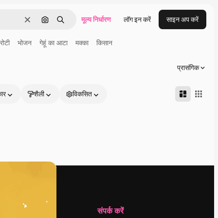
मूल्य निर्धारण
लॉग इन करें
साइन अप करें
साफ़
इमेज से खोजें
खोजें
रोटी
भोजन
गेहूं का आटा
मक्का
किसान
प्रासंगिक
कार
शैली
विकसित
कंपनी
संपर्क करें