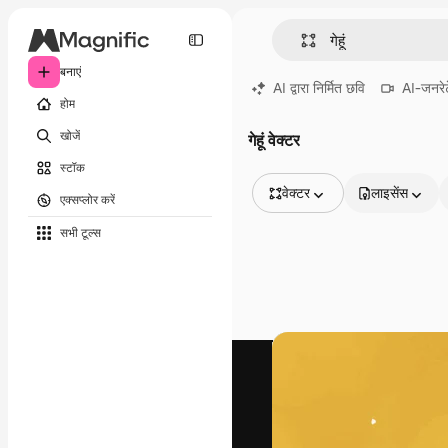
बनाएं
AI द्वारा निर्मित छवि
AI-जनरेट
होम
खोजें
गेहूं वेक्टर
स्टॉक
वेक्टर
लाइसेंस
एक्सप्लोर करें
सभी इमेज
सभी टूल्‍स
वेक्टर
चित्रण
फोटो
PSD
टेम्पलेट
मॉकअप
वीडियो
फ़ुटेज
मोशन ग्राफ़िक्स
वीडियो टेम्पलेट्स
आइकन
3D मॉडल
फ़ॉन्ट