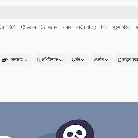
ेड वीडियो
AI-जनरेटेड आइकन
तनाव
कार्टून चरित्र
चिंता
पुरुष चरित्र
ए
AI जनरेटेड
अभिविन्यास
रंग
लोग
फ़ाइल प्र
प्रोडक्ट्स
शुरू करें