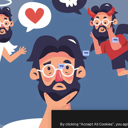
 बनाने के लिए क्रिएटिव प्लेटफॉर्म।
Spaces
Academy
ेज, एजेंसियों और स्टूडियो में 1
AI सहायक
दस्तावेज़ीकरण
ब्सक्राइबर।
एआई इमेज जेनरेटर
सहायता
AI वीडियो जनरेटर
उपयोग की शर्तें
एआई वॉयस जनरेटर
गोपनीयता नीति
स्टॉक सामग्री
ओरिजिनल्स
नया
MCP
कुकीज़ नीति
Claude/ChatGPT
नया
ट्रस्ट सेंटर
के लिए
एफिलिएट्स
एजेंट
नया
बिज़नेस
API
मोबाइल ऐप
सभी फ्रीपिक उपकरण
-
2026
Freepik Company S.L.U.
सर्वाधिकार सुरक्षित
.
By clicking “Accept All Cookies”, you ag