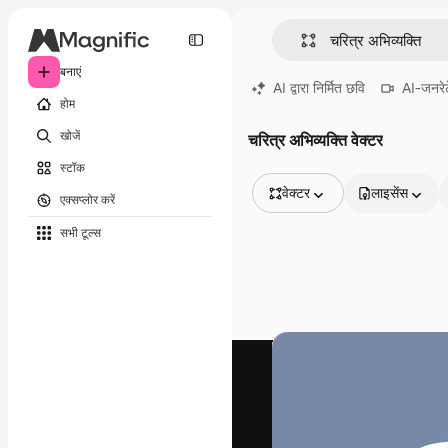
बनाएं
AI द्वारा निर्मित छवि
AI-जनरेट
होम
खोजें
चरित्र अभिव्यक्ति वेक्टर
स्टॉक
वेक्टर
लाइसेंस
एक्सप्लोर करें
सभी इमेज
सभी टूल्‍स
वेक्टर
चित्रण
फोटो
PSD
टेम्पलेट
मॉकअप
वीडियो
फ़ुटेज
मोशन ग्राफ़िक्स
वीडियो टेम्पलेट्स
आइकन
3D मॉडल
फ़ॉन्ट