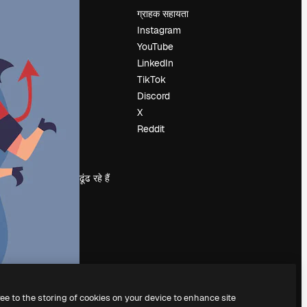
मूल्य निर्धारण
ग्राहक सहायता
हमारे बारे में
Instagram
रिव्यू
YouTube
करियर
LinkedIn
खोज रुझान
TikTok
ब्लॉग
Discord
घटनाक्रम
X
Slidesgo
Reddit
सामग्री बेचें
प्रेस कक्ष
magnific.ai ढूंढ रहे हैं
ree to the storing of cookies on your device to enhance site