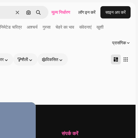
मूल्य निर्धारण
लॉग इन करें
साइन अप करें
साफ़
इमेज से खोजें
खोजें
निमेटेड चरित्र
आश्चर्य
गुस्सा
चेहरे का भाव
संवेदनाएं
खुशी
प्रासंगिक
कार
शैली
विकसित
कंपनी
संपर्क करें