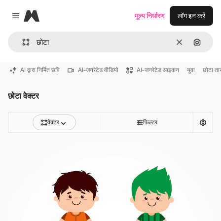
Magnific
मूल्य निर्धारण
लॉग इन करें
Close menu
साफ़
इमेज से ख
AI द्वारा निर्मित छवि
AI-जनरेटेड वीडियो
AI-जनरेटेड आइकन
युवा
छोटा ता
छोटा वेक्टर
वेक्टर
फ़िल्टर