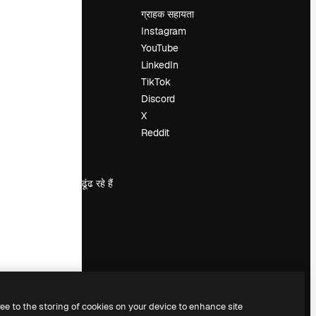
मूल्य निर्धारण
ग्राहक सहायता
हमारे बारे में
Instagram
रिव्यू
YouTube
करियर
LinkedIn
खोज रुझान
TikTok
ब्लॉग
Discord
घटनाक्रम
X
Slidesgo
Reddit
सामग्री बेचें
प्रेस कक्ष
magnific.ai ढूंढ रहे हैं
ree to the storing of cookies on your device to enhance site