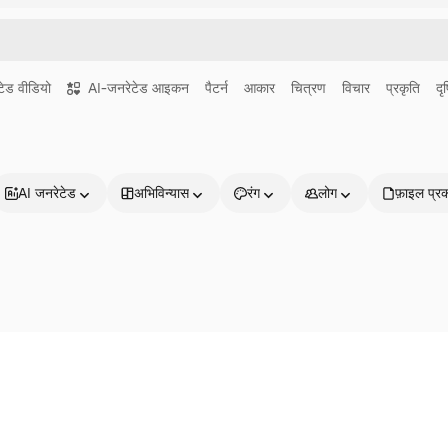
ेड वीडियो
AI-जनरेटेड आइकन
पैटर्न
आकार
चित्रण
विचार
प्रकृति
दृष
AI जनरेटेड
अभिविन्यास
रंग
लोग
फ़ाइल प्र
प्रोडक्ट्स
शुरू करें