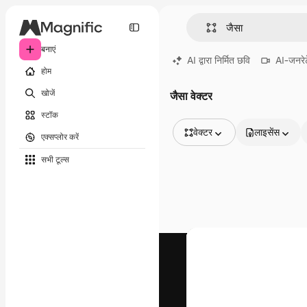
बनाएं
AI द्वारा निर्मित छवि
AI-जनरेट
होम
खोजें
जैसा वेक्टर
स्टॉक
वेक्टर
लाइसेंस
एक्सप्लोर करें
सभी इमेज
सभी टूल्‍स
वेक्टर
चित्रण
फोटो
PSD
टेम्पलेट
मॉकअप
वीडियो
फ़ुटेज
मोशन ग्राफ़िक्स
वीडियो टेम्पलेट्स
आइकन
3D मॉडल
फ़ॉन्ट