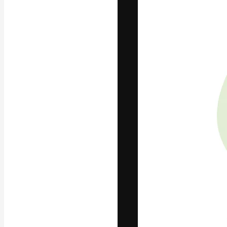
अपने बेहतरीन काम को
क्रिएटिव, एंटरप्राइज
मिलियन से ज़्यादा स
हिन्दी
Copyright © 2010