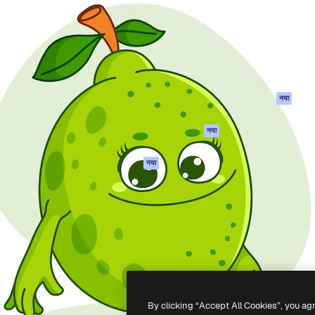
 बनाने के लिए क्रिएटिव प्लेटफॉर्म।
Spaces
Academy
ेज, एजेंसियों और स्टूडियो में 1
AI सहायक
दस्तावेज़ीकरण
ब्सक्राइबर।
एआई इमेज जेनरेटर
सहायता
AI वीडियो जनरेटर
उपयोग की शर्तें
एआई वॉयस जनरेटर
गोपनीयता नीति
स्टॉक सामग्री
ओरिजिनल्स
नया
MCP
कुकीज़ नीति
Claude/ChatGPT
नया
ट्रस्ट सेंटर
के लिए
एफिलिएट्स
एजेंट
नया
बिज़नेस
API
मोबाइल ऐप
सभी फ्रीपिक उपकरण
-
2026
Freepik Company S.L.U.
सर्वाधिकार सुरक्षित
.
By clicking “Accept All Cookies”, you ag