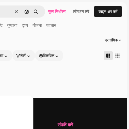
मूल्य निर्धारण
लॉग इन करें
साइन अप करें
साफ़
इमेज से खोजें
खोजें
्टि
गुणवत्ता
दृश्य
योजना
पहचान
प्रासंगिक
कार
शैली
विकसित
कंपनी
संपर्क करें