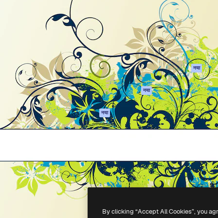
 बनाने के लिए क्रिएटिव प्लेटफॉर्म।
Spaces
Academy
ेज, एजेंसियों और स्टूडियो में 1
AI सहायक
दस्तावेज़ीकरण
ब्सक्राइबर।
एआई इमेज जेनरेटर
सहायता
AI वीडियो जनरेटर
उपयोग की शर्तें
एआई वॉयस जनरेटर
गोपनीयता नीति
स्टॉक सामग्री
ओरिजिनल्स
नया
MCP
कुकीज़ नीति
Claude/ChatGPT
नया
ट्रस्ट सेंटर
के लिए
एफिलिएट्स
एजेंट
नया
बिज़नेस
API
मोबाइल ऐप
सभी फ्रीपिक उपकरण
-
2026
Freepik Company S.L.U.
सर्वाधिकार सुरक्षित
.
By clicking “Accept All Cookies”, you ag