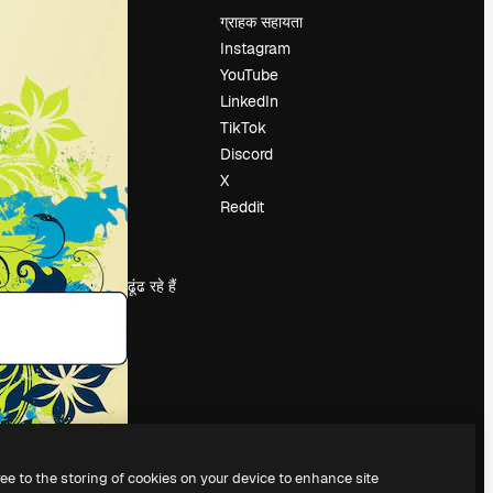
मूल्य निर्धारण
ग्राहक सहायता
हमारे बारे में
Instagram
रिव्यू
YouTube
करियर
LinkedIn
खोज रुझान
TikTok
ब्लॉग
Discord
घटनाक्रम
X
Slidesgo
Reddit
सामग्री बेचें
प्रेस कक्ष
magnific.ai ढूंढ रहे हैं
ree to the storing of cookies on your device to enhance site