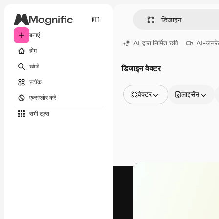
बनाएं
AI द्वारा निर्मित छवि
AI-जनरेट
होम
खोजें
डिजाइन वेक्टर
स्टॉक
वेक्टर
लाइसेंस
एक्सप्लोर करें
सभी इमेज
सभी टूल्‍स
वेक्टर
चित्रण
फोटो
PSD
टेम्पलेट
मॉकअप
वीडियो
फ़ुटेज
मोशन ग्राफ़िक्स
वीडियो टेम्पलेट्स
आइकन
3D मॉडल
फ़ॉन्ट