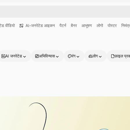
ेड वीडियो
AI-जनरेटेड आइकन
पैटर्न
बैनर
आभूषण
लोगो
पोस्टर
निमंत
AI जनरेटेड
अभिविन्यास
रंग
लोग
फ़ाइल प्र
प्रोडक्ट्स
शुरू करें