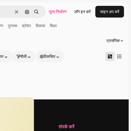
मूल्य निर्धारण
लॉग इन करें
साइन अप करें
साफ़
इमेज से खोजें
खोजें
्रण
पुस्तक
ब्रोशर
विकास
शिक्षा
प्रासंगिक
कार
शैली
विकसित
कंपनी
संपर्क करें