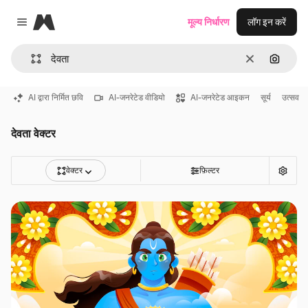
Magnific
मूल्य निर्धारण
लॉग इन करें
Close menu
साफ़
इमेज से ख
AI द्वारा निर्मित छवि
AI-जनरेटेड वीडियो
AI-जनरेटेड आइकन
सूर्य
उत्सव
देवता वेक्टर
वेक्टर
फ़िल्टर