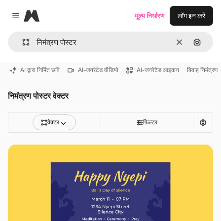
Magnific
मूल्य निर्धारण
लॉग इन करें
Close menu
साफ़
इमेज से ख
AI द्वारा निर्मित छवि
AI-जनरेटेड वीडियो
AI-जनरेटेड आइकन
विवाह निमंत्रण
निमंत्रण पोस्टर वेक्टर
वेक्टर
फ़िल्टर