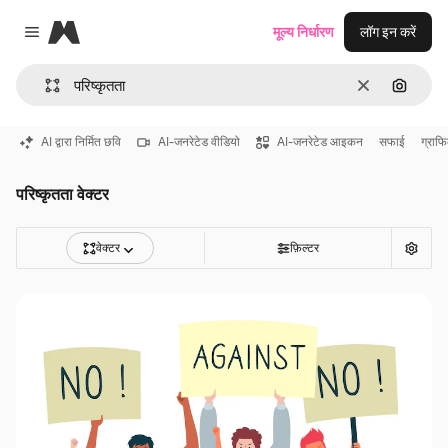
Magnific
मूल्य निर्धारण
लॉग इन करें
Close menu
साफ़
इमेज से ख
AI द्वारा निर्मित छवि
AI-जनरेटेड वीडियो
AI-जनरेटेड आइकन
सफाई
ग्राफ
परिष्कृतता वेक्टर
वेक्टर
फ़िल्टर