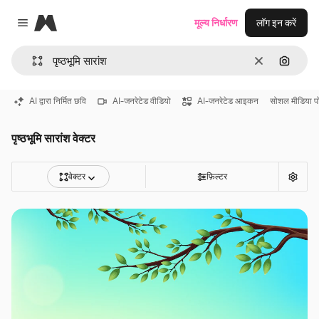
Magnific
मूल्य निर्धारण
लॉग इन करें
Close menu
साफ़
इमेज से ख
AI द्वारा निर्मित छवि
AI-जनरेटेड वीडियो
AI-जनरेटेड आइकन
सोशल मीडिया प
पृष्ठभूमि सारांश वेक्टर
वेक्टर
फ़िल्टर