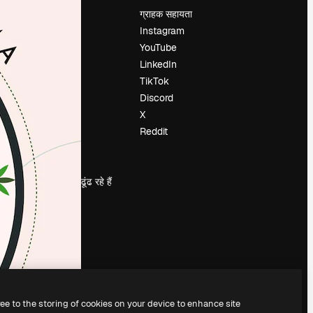
मूल्य निर्धारण
ग्राहक सहायता
हमारे बारे में
Instagram
रिव्यू
YouTube
करियर
LinkedIn
खोज रुझान
TikTok
ब्लॉग
Discord
घटनाक्रम
X
Slidesgo
Reddit
सामग्री बेचें
प्रेस कक्ष
magnific.ai ढूंढ रहे हैं
ree to the storing of cookies on your device to enhance site