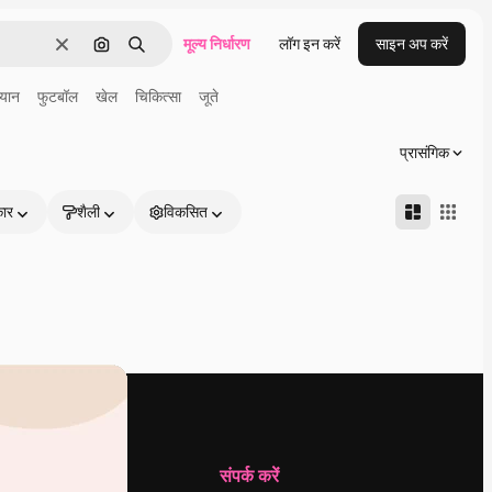
मूल्य निर्धारण
लॉग इन करें
साइन अप करें
साफ़
इमेज से खोजें
खोजें
्यान
फुटबॉल
खेल
चिकित्सा
जूते
प्रासंगिक
कार
शैली
विकसित
कंपनी
संपर्क करें