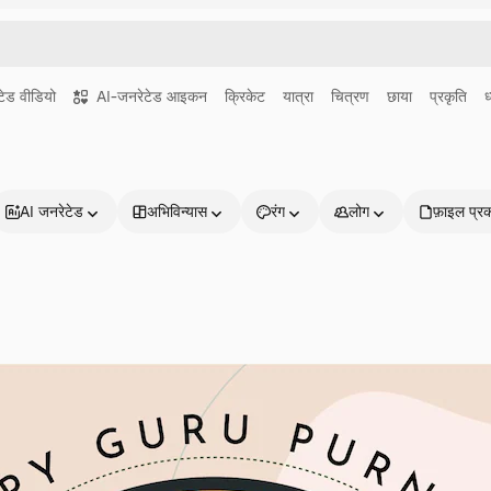
ेड वीडियो
AI-जनरेटेड आइकन
क्रिकेट
यात्रा
चित्रण
छाया
प्रकृति
ध
AI जनरेटेड
अभिविन्यास
रंग
लोग
फ़ाइल प्र
प्रोडक्ट्स
शुरू करें