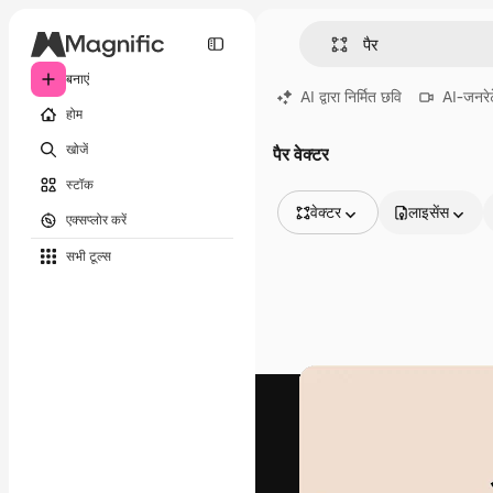
बनाएं
AI द्वारा निर्मित छवि
AI-जनरेट
होम
खोजें
पैर वेक्टर
स्टॉक
वेक्टर
लाइसेंस
एक्सप्लोर करें
सभी इमेज
सभी टूल्‍स
वेक्टर
चित्रण
फोटो
PSD
टेम्पलेट
मॉकअप
वीडियो
फ़ुटेज
मोशन ग्राफ़िक्स
वीडियो टेम्पलेट्स
आइकन
3D मॉडल
फ़ॉन्ट