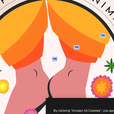
 बनाने के लिए क्रिएटिव प्लेटफॉर्म।
Spaces
Academy
ेज, एजेंसियों और स्टूडियो में 1
AI सहायक
दस्तावेज़ीकरण
ब्सक्राइबर।
एआई इमेज जेनरेटर
सहायता
AI वीडियो जनरेटर
उपयोग की शर्तें
एआई वॉयस जनरेटर
गोपनीयता नीति
स्टॉक सामग्री
ओरिजिनल्स
नया
MCP
कुकीज़ नीति
Claude/ChatGPT
नया
ट्रस्ट सेंटर
के लिए
एफिलिएट्स
एजेंट
नया
बिज़नेस
API
मोबाइल ऐप
सभी फ्रीपिक उपकरण
-
2026
Freepik Company S.L.U.
सर्वाधिकार सुरक्षित
.
By clicking “Accept All Cookies”, you ag