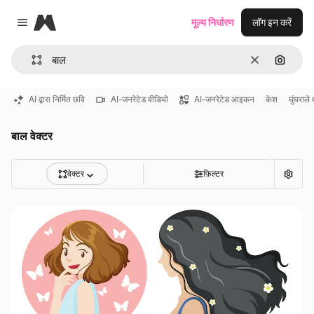
Magnific
मूल्य निर्धारण
लॉग इन करें
Close menu
साफ़
इमेज से ख
AI द्वारा निर्मित छवि
AI-जनरेटेड वीडियो
AI-जनरेटेड आइकन
केश
घुंघराले
बाल वेक्टर
वेक्टर
फ़िल्टर