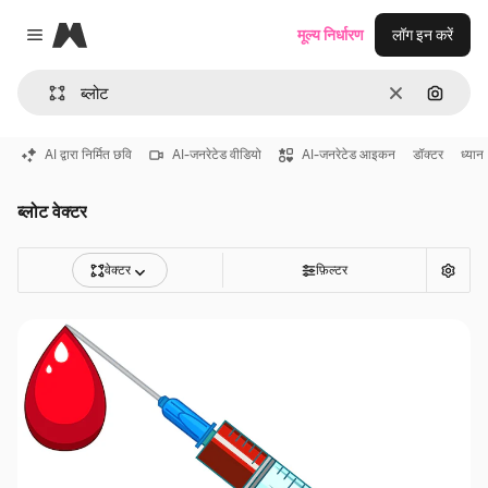
Magnific
मूल्य निर्धारण
लॉग इन करें
Close menu
साफ़
इमेज से ख
AI द्वारा निर्मित छवि
AI-जनरेटेड वीडियो
AI-जनरेटेड आइकन
डॉक्टर
ध्यान
ब्लोट वेक्टर
वेक्टर
फ़िल्टर