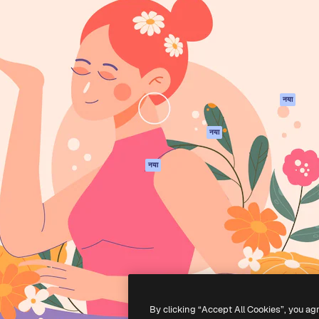
 बनाने के लिए क्रिएटिव प्लेटफॉर्म।
Spaces
Academy
ेज, एजेंसियों और स्टूडियो में 1
AI सहायक
दस्तावेज़ीकरण
ब्सक्राइबर।
एआई इमेज जेनरेटर
सहायता
AI वीडियो जनरेटर
उपयोग की शर्तें
एआई वॉयस जनरेटर
गोपनीयता नीति
स्टॉक सामग्री
ओरिजिनल्स
नया
MCP
कुकीज़ नीति
Claude/ChatGPT
नया
ट्रस्ट सेंटर
के लिए
एफिलिएट्स
एजेंट
नया
बिज़नेस
API
मोबाइल ऐप
सभी फ्रीपिक उपकरण
-
2026
Freepik Company S.L.U.
सर्वाधिकार सुरक्षित
.
By clicking “Accept All Cookies”, you ag