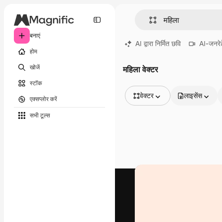
बनाएं
AI द्वारा निर्मित छवि
AI-जनरेट
होम
खोजें
महिला वेक्टर
स्टॉक
वेक्टर
लाइसेंस
एक्सप्लोर करें
सभी इमेज
सभी टूल्‍स
वेक्टर
चित्रण
फोटो
PSD
टेम्पलेट
मॉकअप
वीडियो
फ़ुटेज
मोशन ग्राफ़िक्स
वीडियो टेम्पलेट्स
आइकन
3D मॉडल
फ़ॉन्ट