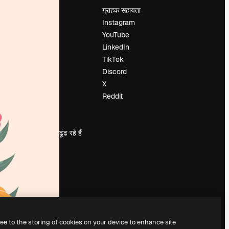
मूल्य निर्धारण
ग्राहक सहायता
हमारे बारे में
Instagram
रिव्यू
YouTube
करियर
LinkedIn
खोज रुझान
TikTok
ब्लॉग
Discord
घटनाक्रम
X
Slidesgo
Reddit
सामग्री बेचें
प्रेस कक्ष
magnific.ai ढूंढ रहे हैं
ree to the storing of cookies on your device to enhance site