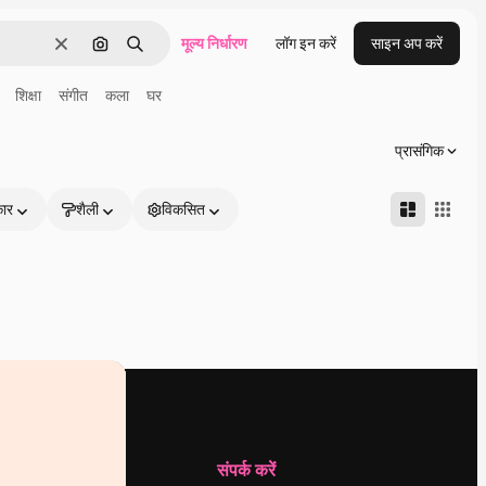
मूल्य निर्धारण
लॉग इन करें
साइन अप करें
साफ़
इमेज से खोजें
खोजें
शिक्षा
संगीत
कला
घर
प्रासंगिक
कार
शैली
विकसित
कंपनी
संपर्क करें