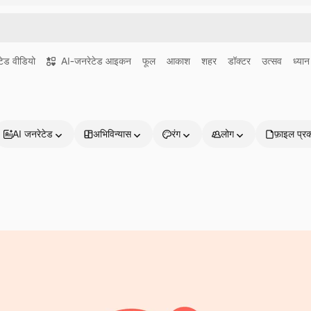
ेड वीडियो
AI-जनरेटेड आइकन
फूल
आकाश
शहर
डॉक्टर
उत्सव
ध्यान
AI जनरेटेड
अभिविन्यास
रंग
लोग
फ़ाइल प्र
प्रोडक्ट्स
शुरू करें