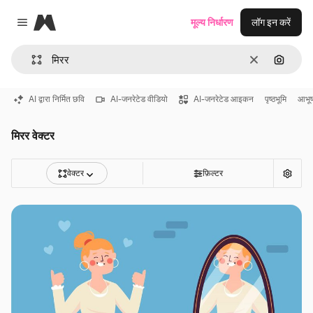
Magnific
मूल्य निर्धारण
लॉग इन करें
Close menu
साफ़
इमेज से ख
AI द्वारा निर्मित छवि
AI-जनरेटेड वीडियो
AI-जनरेटेड आइकन
पृष्ठभूमि
आभू
मिरर वेक्टर
वेक्टर
फ़िल्टर