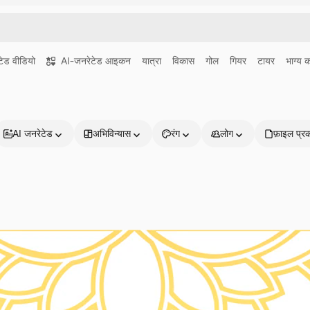
ेड वीडियो
AI-जनरेटेड आइकन
यात्रा
विकास
गोल
गियर
टायर
भाग्य 
AI जनरेटेड
अभिविन्यास
रंग
लोग
फ़ाइल प्र
प्रोडक्ट्स
शुरू करें