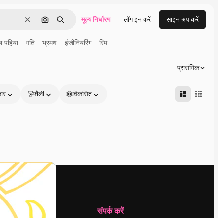
मूल्य निर्धारण
लॉग इन करें
साइन अप करें
साफ़
इमेज से खोजें
खोजें
का पहिया
गति
भ्रमण
इंजीनियरिंग
रिम
प्रासंगिक
कार
शैली
विकसित
कंपनी
संपर्क करें