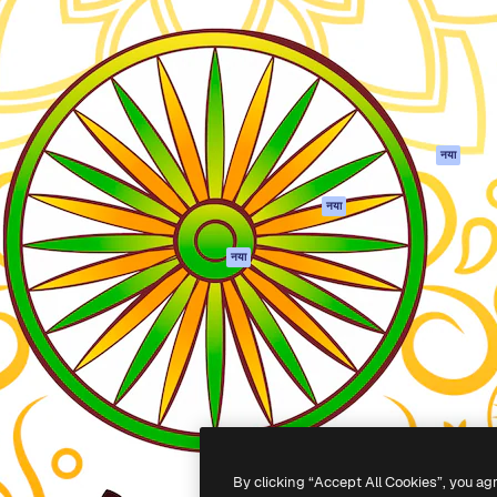
 बनाने के लिए क्रिएटिव प्लेटफॉर्म।
Spaces
Academy
ेज, एजेंसियों और स्टूडियो में 1
AI सहायक
दस्तावेज़ीकरण
ब्सक्राइबर।
एआई इमेज जेनरेटर
सहायता
AI वीडियो जनरेटर
उपयोग की शर्तें
एआई वॉयस जनरेटर
गोपनीयता नीति
स्टॉक सामग्री
ओरिजिनल्स
नया
MCP
कुकीज़ नीति
Claude/ChatGPT
नया
ट्रस्ट सेंटर
के लिए
एफिलिएट्स
एजेंट
नया
बिज़नेस
API
मोबाइल ऐप
सभी फ्रीपिक उपकरण
-
2026
Freepik Company S.L.U.
सर्वाधिकार सुरक्षित
.
By clicking “Accept All Cookies”, you ag