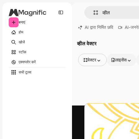
बनाएं
AI द्वारा निर्मित छवि
AI-जनरेट
होम
खोजें
व्हील वेक्टर
स्टॉक
वेक्टर
लाइसेंस
एक्सप्लोर करें
सभी इमेज
सभी टूल्‍स
वेक्टर
चित्रण
फोटो
PSD
टेम्पलेट
मॉकअप
वीडियो
फ़ुटेज
मोशन ग्राफ़िक्स
वीडियो टेम्पलेट्स
आइकन
3D मॉडल
फ़ॉन्ट