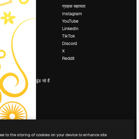
मूल्य निर्धारण
ग्राहक सहायता
हमारे बारे में
Instagram
रिव्यू
YouTube
करियर
LinkedIn
खोज रुझान
TikTok
ब्लॉग
Discord
घटनाक्रम
X
Slidesgo
Reddit
सामग्री बेचें
प्रेस कक्ष
magnific.ai ढूंढ रहे हैं
ree to the storing of cookies on your device to enhance site