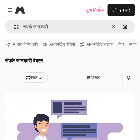
Magnific
मूल्य निर्धारण
लॉग इन करें
Close menu
साफ़
इमेज से ख
AI द्वारा निर्मित छवि
AI-जनरेटेड वीडियो
AI-जनरेटेड आइकन
बैनर
स्थान
संपर्क जानकारी वेक्टर
वेक्टर
फ़िल्टर