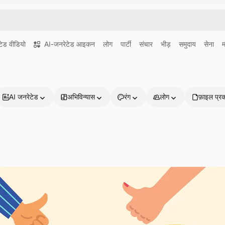
ेड वीडियो
AI-जनरेटेड आइकन
लोग
पार्टी
संचार
भीड़
समुदाय
सेना
AI जनरेटेड
अभिविन्यास
रंग
लोग
फ़ाइल प्र
प्रोडक्ट्स
शुरू करें