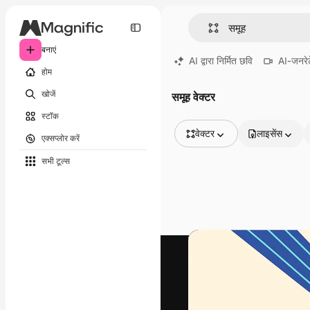
बनाएं
AI द्वारा निर्मित छवि
AI-जनरेट
होम
खोजें
समूह वेक्टर
स्टॉक
वेक्टर
लाइसेंस
एक्सप्लोर करें
सभी इमेज
सभी टूल्‍स
वेक्टर
चित्रण
फोटो
PSD
टेम्पलेट
मॉकअप
वीडियो
फ़ुटेज
मोशन ग्राफ़िक्स
वीडियो टेम्पलेट्स
आइकन
3D मॉडल
फ़ॉन्ट