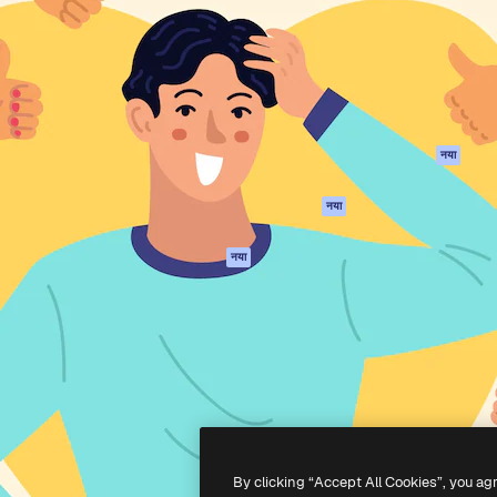
 बनाने के लिए क्रिएटिव प्लेटफॉर्म।
Spaces
Academy
ेज, एजेंसियों और स्टूडियो में 1
AI सहायक
दस्तावेज़ीकरण
ब्सक्राइबर।
एआई इमेज जेनरेटर
सहायता
AI वीडियो जनरेटर
उपयोग की शर्तें
एआई वॉयस जनरेटर
गोपनीयता नीति
स्टॉक सामग्री
ओरिजिनल्स
नया
MCP
कुकीज़ नीति
Claude/ChatGPT
नया
ट्रस्ट सेंटर
के लिए
एफिलिएट्स
एजेंट
नया
बिज़नेस
API
मोबाइल ऐप
सभी फ्रीपिक उपकरण
-
2026
Freepik Company S.L.U.
सर्वाधिकार सुरक्षित
.
By clicking “Accept All Cookies”, you ag