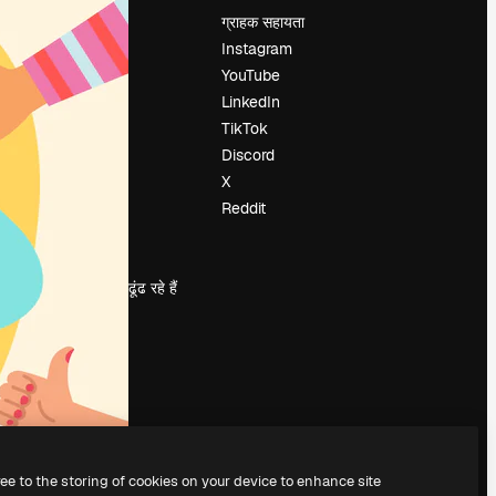
मूल्य निर्धारण
ग्राहक सहायता
हमारे बारे में
Instagram
रिव्यू
YouTube
करियर
LinkedIn
खोज रुझान
TikTok
ब्लॉग
Discord
घटनाक्रम
X
Slidesgo
Reddit
सामग्री बेचें
प्रेस कक्ष
magnific.ai ढूंढ रहे हैं
ree to the storing of cookies on your device to enhance site