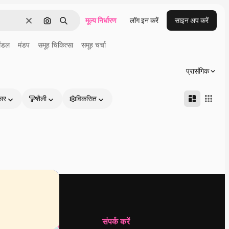
मूल्य निर्धारण
लॉग इन करें
साइन अप करें
साफ़
इमेज से खोजें
खोजें
मंडल
मंडप
समूह चिकित्सा
समूह चर्चा
प्रासंगिक
कार
शैली
विकसित
कंपनी
संपर्क करें