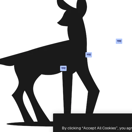
 बनाने के लिए क्रिएटिव प्लेटफॉर्म।
Spaces
Academy
ेज, एजेंसियों और स्टूडियो में 1
AI सहायक
दस्तावेज़ीकरण
ब्सक्राइबर।
एआई इमेज जेनरेटर
सहायता
AI वीडियो जनरेटर
उपयोग की शर्तें
एआई वॉयस जनरेटर
गोपनीयता नीति
स्टॉक सामग्री
ओरिजिनल्स
नया
MCP
कुकीज़ नीति
Claude/ChatGPT
नया
ट्रस्ट सेंटर
के लिए
एफिलिएट्स
एजेंट
नया
बिज़नेस
API
मोबाइल ऐप
सभी फ्रीपिक उपकरण
-
2026
Freepik Company S.L.U.
सर्वाधिकार सुरक्षित
.
By clicking “Accept All Cookies”, you ag