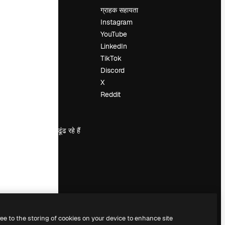
मूल्य निर्धारण
ग्राहक सहायता
हमारे बारे में
Instagram
रिव्यू
YouTube
करियर
LinkedIn
खोज रुझान
TikTok
ब्लॉग
Discord
घटनाक्रम
X
Slidesgo
Reddit
सामग्री बेचें
प्रेस कक्ष
magnific.ai ढूंढ रहे हैं
ree to the storing of cookies on your device to enhance site