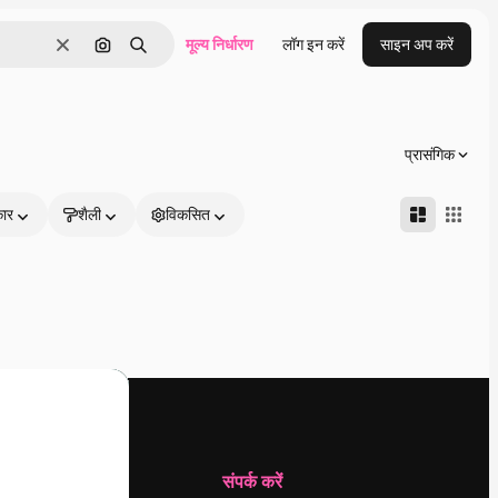
मूल्य निर्धारण
लॉग इन करें
साइन अप करें
साफ़
इमेज से खोजें
खोजें
प्रासंगिक
कार
शैली
विकसित
कंपनी
संपर्क करें