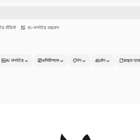
ेड वीडियो
AI-जनरेटेड आइकन
AI जनरेटेड
अभिविन्यास
रंग
लोग
फ़ाइल प्र
प्रोडक्ट्स
शुरू करें