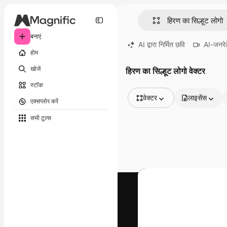
बनाएं
AI द्वारा निर्मित छवि
AI-जनरेट
होम
खोजें
हिरण का सिल्हूट लोगो वेक्टर
स्टॉक
वेक्टर
लाइसेंस
एक्सप्लोर करें
सभी इमेज
सभी टूल्‍स
वेक्टर
चित्रण
फोटो
PSD
टेम्पलेट
मॉकअप
वीडियो
फ़ुटेज
मोशन ग्राफ़िक्स
वीडियो टेम्पलेट्स
आइकन
3D मॉडल
फ़ॉन्ट