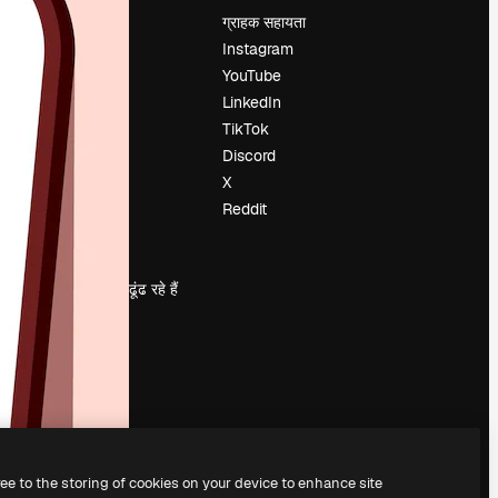
मूल्य निर्धारण
ग्राहक सहायता
हमारे बारे में
Instagram
रिव्यू
YouTube
करियर
LinkedIn
खोज रुझान
TikTok
ब्लॉग
Discord
घटनाक्रम
X
Slidesgo
Reddit
सामग्री बेचें
प्रेस कक्ष
magnific.ai ढूंढ रहे हैं
ree to the storing of cookies on your device to enhance site