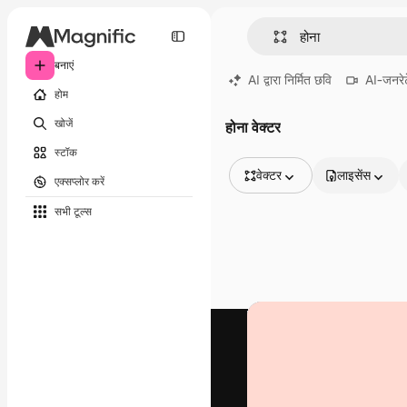
बनाएं
AI द्वारा निर्मित छवि
AI-जनरेट
होम
खोजें
होना वेक्टर
स्टॉक
वेक्टर
लाइसेंस
एक्सप्लोर करें
सभी इमेज
सभी टूल्‍स
वेक्टर
चित्रण
फोटो
PSD
टेम्पलेट
मॉकअप
वीडियो
फ़ुटेज
मोशन ग्राफ़िक्स
वीडियो टेम्पलेट्स
आइकन
3D मॉडल
फ़ॉन्ट