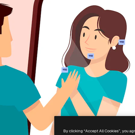
 बनाने के लिए क्रिएटिव प्लेटफॉर्म।
Spaces
Academy
ेज, एजेंसियों और स्टूडियो में 1
AI सहायक
दस्तावेज़ीकरण
ब्सक्राइबर।
एआई इमेज जेनरेटर
सहायता
AI वीडियो जनरेटर
उपयोग की शर्तें
एआई वॉयस जनरेटर
गोपनीयता नीति
स्टॉक सामग्री
ओरिजिनल्स
नया
MCP
कुकीज़ नीति
Claude/ChatGPT
नया
ट्रस्ट सेंटर
के लिए
एफिलिएट्स
एजेंट
नया
बिज़नेस
API
मोबाइल ऐप
सभी फ्रीपिक उपकरण
-
2026
Freepik Company S.L.U.
सर्वाधिकार सुरक्षित
.
By clicking “Accept All Cookies”, you ag