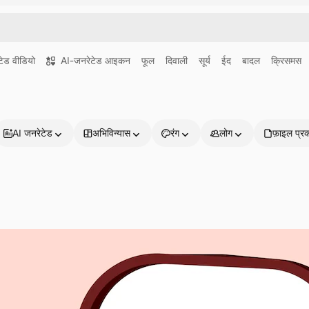
ेड वीडियो
AI-जनरेटेड आइकन
फूल
दिवाली
सूर्य
ईद
बादल
क्रिसमस
AI जनरेटेड
अभिविन्यास
रंग
लोग
फ़ाइल प्र
प्रोडक्ट्स
शुरू करें