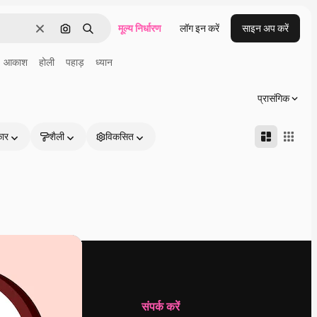
मूल्य निर्धारण
लॉग इन करें
साइन अप करें
साफ़
इमेज से खोजें
खोजें
आकाश
होली
पहाड़
ध्यान
प्रासंगिक
कार
शैली
विकसित
कंपनी
संपर्क करें